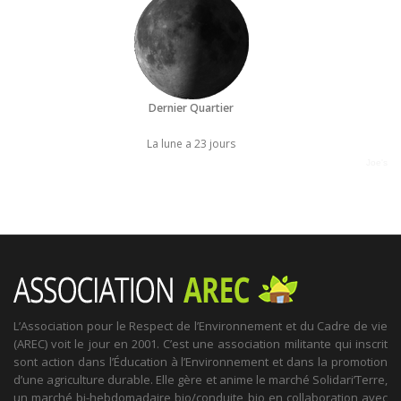
Dernier Quartier
La lune a 23 jours
Joe's
L’Association pour le Respect de l’Environnement et du Cadre de vie
(AREC) voit le jour en 2001. C’est une association militante qui inscrit
sont action dans l’Éducation à l’Environnement et dans la promotion
d’une agriculture durable. Elle gère et anime le marché Solidari’Terre,
un marché bi-hebdomadaire bio/conduite bio en collaboration avec