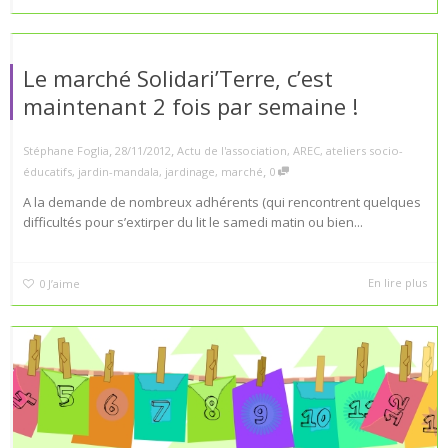
Le marché Solidari’Terre, c’est
maintenant 2 fois par semaine !
,
,
Stéphane Foglia
28/11/2012
Actu de l'association
,
AREC
,
ateliers socio-
,
éducatifs
,
jardin-mandala
,
jardinage
,
marché
0
A la demande de nombreux adhérents (qui rencontrent quelques
difficultés pour s’extirper du lit le samedi matin ou bien...
En lire plus
0
J’aime