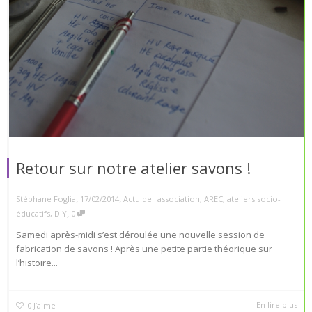
Retour sur notre atelier savons !
,
,
Stéphane Foglia
17/02/2014
Actu de l'association
,
AREC
,
ateliers socio-
,
éducatifs
,
DIY
0
Samedi après-midi s’est déroulée une nouvelle session de
fabrication de savons ! Après une petite partie théorique sur
l’histoire...
En lire plus
0
J’aime