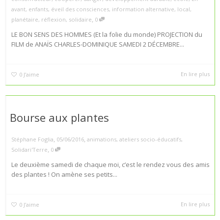
avant
,
enfants
,
éveil des consciences
,
information alternative
,
local
,
,
planétaire
,
réflexion
,
solidaire
0
LE BON SENS DES HOMMES (Et la folie du monde) PROJECTION du
FILM de ANAÏS CHARLES-DOMINIQUE SAMEDI 2 DÉCEMBRE...
En lire plus
0
J’aime
Bourse aux plantes
,
,
Stéphane Foglia
05/06/2016
animations
,
ateliers socio-éducatifs
,
,
Solidari'Terre
0
Le deuxième samedi de chaque moi, c’est le rendez vous des amis
des plantes ! On amène ses petits...
En lire plus
0
J’aime