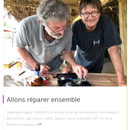
Allons réparer ensemble
,
,
Stéphane Foglia
18/09/2019
A la Une
,
Actu de l'association
,
information
,
Marché bio
,
agriculture
,
AREC
,
ateliers socio-éducatifs
,
DIY
,
Ile de la
,
Réunion
,
reparali
0