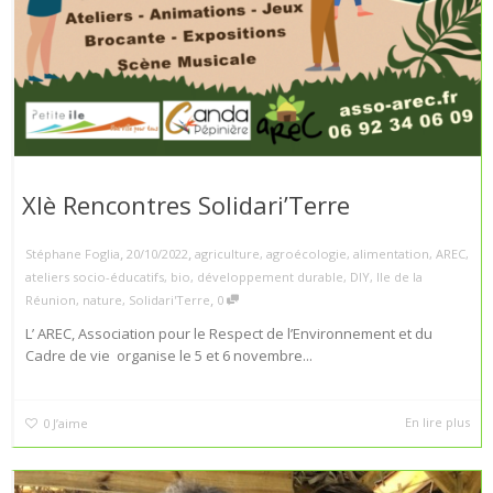
XIè Rencontres Solidari’Terre
,
,
Stéphane Foglia
20/10/2022
agriculture
,
agroécologie
,
alimentation
,
AREC
,
ateliers socio-éducatifs
,
bio
,
développement durable
,
DIY
,
Ile de la
,
Réunion
,
nature
,
Solidari'Terre
0
L’ AREC, Association pour le Respect de l’Environnement et du
Cadre de vie organise le 5 et 6 novembre...
En lire plus
0
J’aime