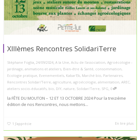
XIIIèmes Rencontres SolidariTerre
,
,
Stéphane Foglia
24/09/2024
A la Une
,
Actu de l'association
,
Agroécologie -
jardinage
,
animations et ateliers
,
Bien-être & Santé
,
consommation
,
Ecologie pratique
,
Evenementiels
,
Kabar'Ek
,
Marché bio
,
Partenaires
,
Rencontres Solidari'Terre
,
agriculture
,
agroécologie
,
alimentation
,
AREC
,
,
ateliers socio-éducatifs
,
bio
,
DIY
,
nature
,
Solidari'Terre
,
SPG
0
la FÊTE DU MOUTON – 12 ET 13 OCTOBRE 2024 Pour la treizième
édition de nos Rencontres, nous mettons...
En lire plus
1
J’apprécie