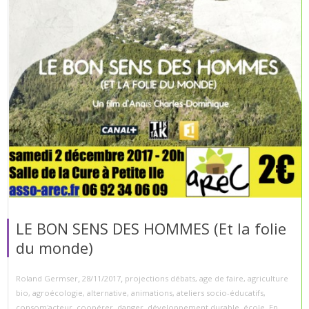
LE BON SENS DES HOMMES (Et la folie
du monde)
,
,
Roland Germser
28/11/2017
projections débats
,
age de faire
,
agriculture
bio
,
agroécologie
,
alternative
,
animations
,
ateliers socio-éducatifs
,
consom'acteur
,
coopérer
,
danger
,
développement durable
,
école
,
En