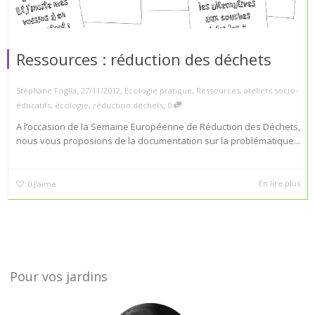
Ressources : réduction des déchets
,
,
Stéphane Foglia
27/11/2012
Ecologie pratique
,
Ressources
,
ateliers socio-
,
éducatifs
,
écologie
,
réduction déchets
0
A l’occasion de la Semaine Européenne de Réduction des Déchets,
nous vous proposions de la documentation sur la problématique...
En lire plus
0
J’aime
Pour vos jardins