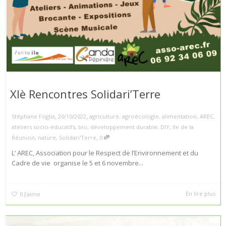
XIè Rencontres Solidari’Terre
,
,
Stéphane Foglia
20/10/2022
agriculture
,
agroécologie
,
alimentation
,
AREC
,
ateliers socio-éducatifs
,
bio
,
développement durable
,
DIY
,
Ile de la
,
Réunion
,
nature
,
Solidari'Terre
0
L’ AREC, Association pour le Respect de l’Environnement et du
Cadre de vie organise le 5 et 6 novembre...
En lire plus
0
J’aime