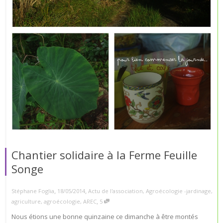
Chantier solidaire à la Ferme Feuille
Songe
,
,
Stéphane Foglia
18/05/2014
Actu de l'association
,
Agroécologie -jardinage
,
,
agriculture
,
agroécologie
,
AREC
5
Nous étions une bonne quinzaine ce dimanche à être montés