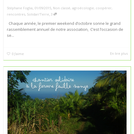
,
,
Stéphane Foglia
01/09/2015
Non classé
,
agroécologie
,
coopérer
,
,
rencontres
,
Solidari'Terre
3
Chaque année, le premier weekend d’octobre sonne le grand
rassemblement annuel de notre association, C’est l’occasion de
se...
En lire plus
0
J’aime