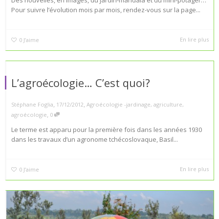
Des nouvelles, en images, du jardin-mandala et du mini-potager…
Pour suivre l’évolution mois par mois, rendez-vous sur la page...
En lire plus
0
J’aime
L’agroécologie… C’est quoi?
,
,
Stéphane Foglia
17/12/2012
Agroécologie -jardinage
,
agriculture
,
,
agroécologie
0
Le terme est apparu pour la première fois dans les années 1930
dans les travaux d’un agronome tchécoslovaque, Basil...
En lire plus
0
J’aime