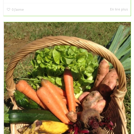
En lire plus
0
J’aime