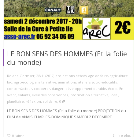
LE BON SENS DES HOMMES (Et la folie
du monde)
,
,
Roland Germser
28/11/2017
projections débats
,
age de faire
,
agriculture
bio
,
agroécologie
,
alternative
,
animations
,
ateliers socio-éducatifs
,
consom'acteur
,
coopérer
,
danger
,
développement durable
,
école
,
En
avant
,
enfants
,
éveil des consciences
,
information alternative
,
local
,
,
planétaire
,
réflexion
,
solidaire
0
LE BON SENS DES HOMMES (Et la folie du monde) PROJECTION du
FILM de ANAÏS CHARLES-DOMINIQUE SAMEDI 2 DÉCEMBRE...
En lire plus
0
J’aime