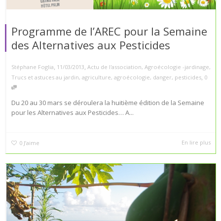
Programme de l’AREC pour la Semaine
des Alternatives aux Pesticides
,
,
Stéphane Foglia
11/03/2013
Actu de l'association
,
Agroécologie -jardinage
,
,
Trucs et astuces au jardin
,
agriculture
,
agroécologie
,
danger
,
pesticides
0
Du 20 au 30 mars se déroulera la huitième édition de la Semaine
pour les Alternatives aux Pesticides… A...
En lire plus
0
J’aime