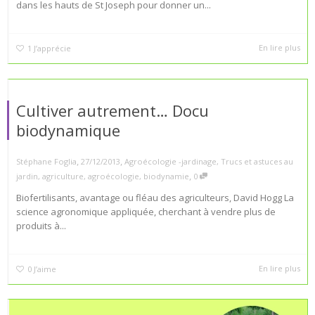
dans les hauts de St Joseph pour donner un...
En lire plus
1
J’apprécie
Cultiver autrement… Docu
biodynamique
,
,
Stéphane Foglia
27/12/2013
Agroécologie -jardinage
,
Trucs et astuces au
,
jardin
,
agriculture
,
agroécologie
,
biodynamie
0
Biofertilisants, avantage ou fléau des agriculteurs, David Hogg La
science agronomique appliquée, cherchant à vendre plus de
produits à...
En lire plus
0
J’aime