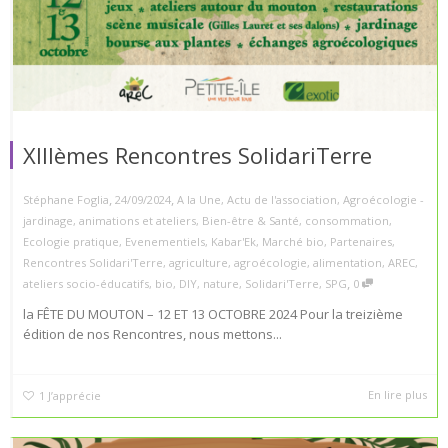
XIIIèmes Rencontres SolidariTerre
,
,
Stéphane Foglia
24/09/2024
A la Une
,
Actu de l'association
,
Agroécologie -
jardinage
,
animations et ateliers
,
Bien-être & Santé
,
consommation
,
Ecologie pratique
,
Evenementiels
,
Kabar'Ek
,
Marché bio
,
Partenaires
,
Rencontres Solidari'Terre
,
agriculture
,
agroécologie
,
alimentation
,
AREC
,
,
ateliers socio-éducatifs
,
bio
,
DIY
,
nature
,
Solidari'Terre
,
SPG
0
la FÊTE DU MOUTON – 12 ET 13 OCTOBRE 2024 Pour la treizième
édition de nos Rencontres, nous mettons...
En lire plus
1
J’apprécie