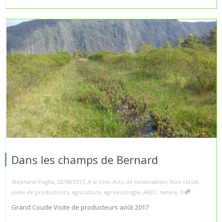
Dans les champs de Bernard
,
,
Stéphane Foglia
22/08/2017
A la Une
,
Actu de l'association
,
Non classé
,
,
visite de producteurs
,
agriculture
,
agroécologie
,
AREC
,
nature
0
Grand Coude Visite de producteurs août 2017