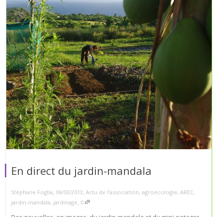
En direct du jardin-mandala
,
,
Stéphane Foglia
06/03/2013
Actu de l'association
,
agroécologie
,
AREC
,
,
jardin-mandala
,
jardinage
0