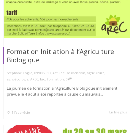
Formation Initiation à l’Agriculture
Biologique
,
,
Stéphane Foglia
09/08/2013
Actu de l'association
,
agriculture
,
,
agroécologie
,
AREC
,
bio
,
formation
0
La journée de formation à l’Agriculture Biologique initialement
prévue le 4 août a été reportée à cause du mauvais...
En lire plus
1
J’apprécie