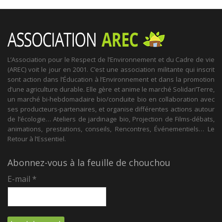
L’Association pour le Respect de l’Environnement et du Cadre de vie
(AREC) voit le jour en 2001. C’est une association militante qui inscrit
sont action dans l’Éducation à l’Environnement et dans la promotion
d’une agriculture durable. Elle gère et anime le marché Solidari’Terre,
un marché bi-hebdomadaire bio/conduite bio en collaboration avec
ses producteurs-partenaires, et organise différentes actions autour
de l’écologie… Ateliers de jardinage bio, Projection de Films-débats,
animations, prestations, conseils, Rencontres, Événementiels… Le
Retour à l’Essentiel.
Abonnez-vous à la feuille de chouchou
E-mail
*