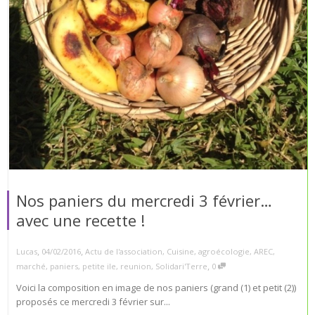
Nos paniers du mercredi 3 février…
avec une recette !
,
,
Lucas
04/02/2016
Actu de l'association
,
Cuisine
,
agroécologie
,
AREC
,
,
marché
,
paniers
,
petite ile
,
reunion
,
Solidari'Terre
0
Voici la composition en image de nos paniers (grand (1) et petit (2))
proposés ce mercredi 3 février sur...