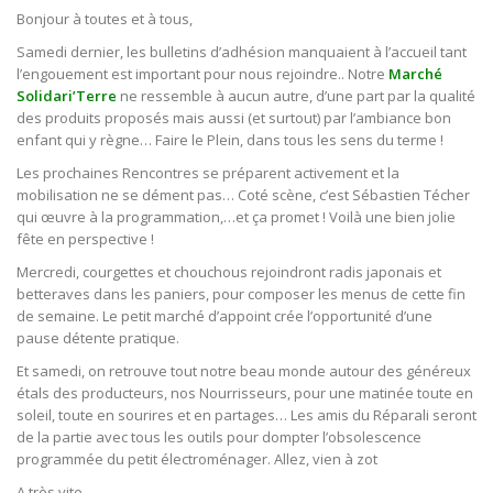
Bonjour à toutes et à tous,
Samedi dernier, les bulletins d’adhésion manquaient à l’accueil tant
l’engouement est important pour nous rejoindre.. Notre
Marché
Solidari’Terre
ne ressemble à aucun autre, d’une part par la qualité
des produits proposés mais aussi (et surtout) par l’ambiance bon
enfant qui y règne… Faire le Plein, dans tous les sens du terme !
Les prochaines Rencontres se préparent activement et la
mobilisation ne se dément pas… Coté scène, c’est Sébastien Técher
qui œuvre à la programmation,…et ça promet ! Voilà une bien jolie
fête en perspective !
Mercredi, courgettes et chouchous rejoindront radis japonais et
betteraves dans les paniers, pour composer les menus de cette fin
de semaine. Le petit marché d’appoint crée l’opportunité d’une
pause détente pratique.
Et samedi, on retrouve tout notre beau monde autour des généreux
étals des producteurs, nos Nourrisseurs, pour une matinée toute en
soleil, toute en sourires et en partages… Les amis du Réparali seront
de la partie avec tous les outils pour dompter l’obsolescence
programmée du petit électroménager. Allez, vien à zot
A très vite