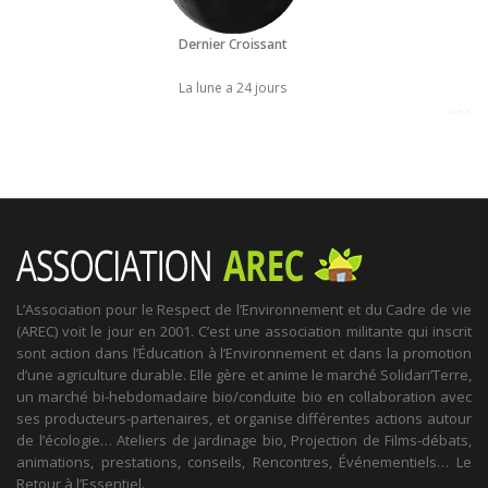
Dernier Croissant
La lune a 24 jours
Joe's
L’Association pour le Respect de l’Environnement et du Cadre de vie
(AREC) voit le jour en 2001. C’est une association militante qui inscrit
sont action dans l’Éducation à l’Environnement et dans la promotion
d’une agriculture durable. Elle gère et anime le marché Solidari’Terre,
un marché bi-hebdomadaire bio/conduite bio en collaboration avec
ses producteurs-partenaires, et organise différentes actions autour
de l’écologie… Ateliers de jardinage bio, Projection de Films-débats,
animations, prestations, conseils, Rencontres, Événementiels… Le
Retour à l’Essentiel.