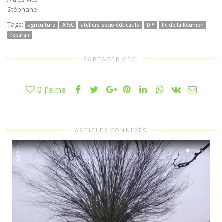
Stéphane
Tags:
agriculture
AREC
ateliers socio-éducatifs
DIY
Ile de la Réunion
reparali
PARTAGER CECI
0
J’aime
ARTICLES CONNEXES