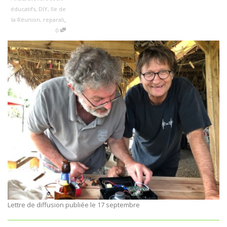
éducatifs
,
DIY
,
Ile de
,
la Réunion
,
reparali
0
Lettre de diffusion publiée le 17 septembre