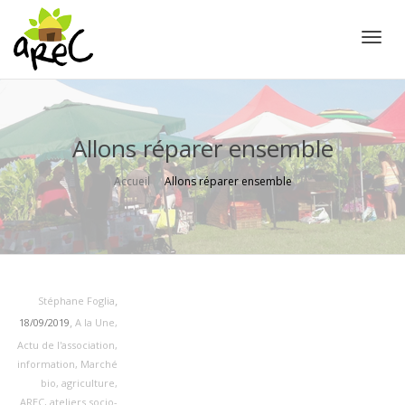
Active
Allons réparer ensemble
Accueil
Allons réparer ensemble
,
Stéphane Foglia
,
18/09/2019
A la Une
,
Actu de l'association
,
information
,
Marché
bio
,
agriculture
,
AREC
,
ateliers socio-