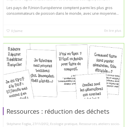
Les pays de l’Union Européenne comptent parmi les plus gros
consommateurs de poisson dans le monde, avec une moyenne...
En lire plus
0
J’aime
Ressources : réduction des déchets
,
,
Stéphane Foglia
27/11/2012
Ecologie pratique
,
Ressources
,
ateliers socio-