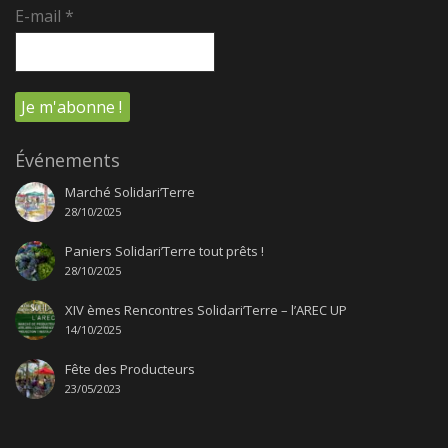
E-mail
*
Événements
Marché Solidari’Terre
28/10/2025
Paniers Solidari’Terre tout prêts !
28/10/2025
XIV èmes Rencontres Solidari’Terre – l’AREC UP
14/10/2025
Fête des Producteurs
23/05/2023