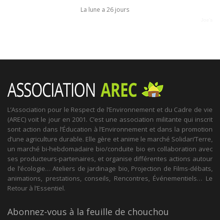
La lune a 26 jours
Joe's
L’Association pour le Respect de l’Environnement et du Cadre de vie
(AREC) voit le jour en 2001. C’est une association militante qui inscrit
sont action dans l’Éducation à l’Environnement et dans la promotion
d’une agriculture durable. Elle gère et anime le marché Solidari’Terre,
un marché bi-hebdomadaire bio/conduite bio en collaboration avec
ses producteurs-partenaires, et organise différentes actions autour
de l’écologie… Ateliers de jardinage bio, Projection de Films-débats,
animations, prestations, conseils, Rencontres, Événementiels… Le
Retour à l’Essentiel.
Abonnez-vous à la feuille de chouchou