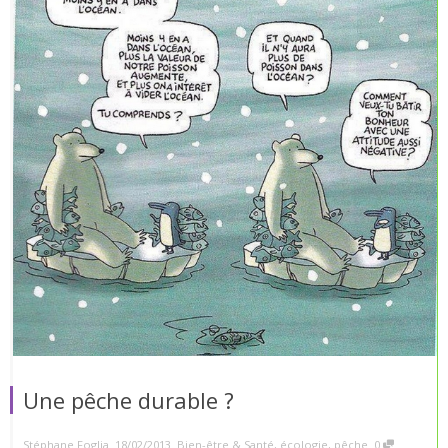
Une pêche durable ?
,
,
,
Stéphane Foglia
18/02/2013
Bien-être & Santé
,
écologie
,
pêche
0