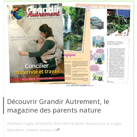
Découvrir Grandir Autrement, le
magazine des parents nature
,
,
Stéphane Foglia
01/04/2013
Bien-être & Santé
,
Ressources
,
écologie
,
,
éducation
,
enfants
,
lecture
0