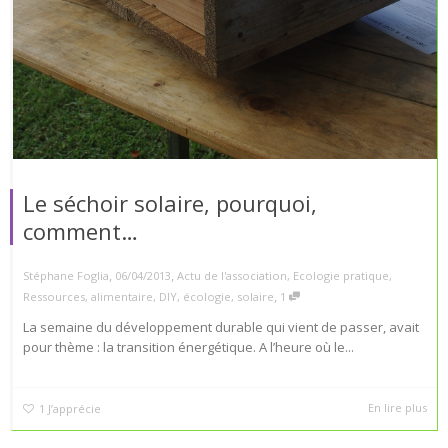
Le séchoir solaire, pourquoi,
comment…
,
,
Stéphane Foglia
06/04/2013
Actu de l'association
,
Ecologie pratique
,
,
Ressources
,
alimentaire
,
DIY
,
écologie
,
solaire
1
La semaine du développement durable qui vient de passer, avait
pour thème : la transition énergétique. A l’heure où le...
En lire plus
1
J’apprécie