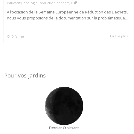
,
éducatifs
,
écologie
,
réduction déchets
0
A l’occasion de la Semaine Européenne de Réduction des Déchets,
nous vous proposions de la documentation sur la problématique...
En lire plus
0
J’aime
Pour vos jardins
Dernier Croissant