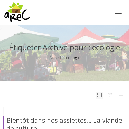
Active
Étiqueter Archive pour : écologie
Accueil
écologie
Bientôt dans nos assiettes… La viande
de culture