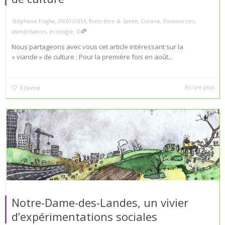
,
,
Stéphane Foglia
30/01/2014
Bien-être & Santé
,
Cuisine
,
Ressources
,
,
alimentation
,
écologie
0
Nous partageons avec vous cet article intéressant sur la
« viande » de culture : Pour la première fois en août...
En lire plus
0
J’aime
Notre-Dame-des-Landes, un vivier
d’expérimentations sociales