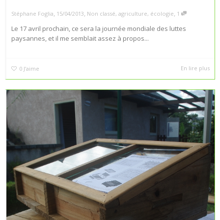
,
,
,
Stéphane Foglia
15/04/2013
Non classé
,
agriculture
,
écologie
1
Le 17 avril prochain, ce sera la journée mondiale des luttes
paysannes, et il me semblait assez à propos...
En lire plus
0
J’aime