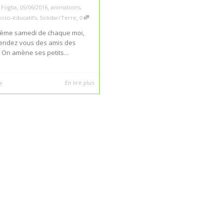
,
,
Foglia
05/06/2016
animations
,
,
socio-éducatifs
,
Solidari'Terre
0
ième samedi de chaque moi,
 rendez vous des amis des
! On amène ses petits...
En lire plus
e