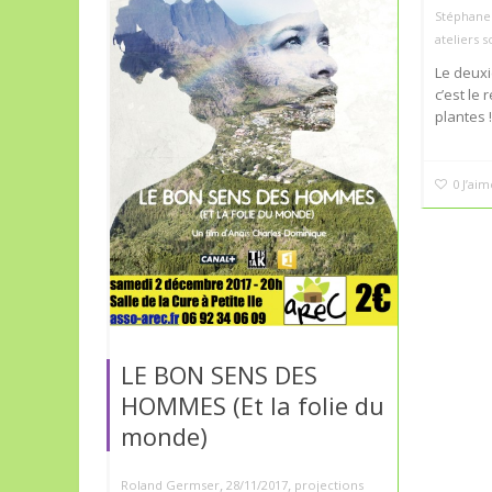
Stéphane 
ateliers 
Le deux
c’est le
plantes 
0
J’aim
LE BON SENS DES
HOMMES (Et la folie du
monde)
,
,
Roland Germser
28/11/2017
projections