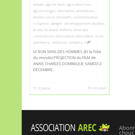
débats
,
age de faire
,
agriculture bio
,
agroécologie
,
alternative
,
animations
,
ateliers socio-éducatifs
,
consom'acteur
,
coopérer
,
danger
,
développement durable
,
école
,
En avant
,
enfants
,
éveil des
consciences
,
information alternative
,
local
,
,
planétaire
,
réflexion
,
solidaire
0
LE BON SENS DES HOMMES (Et la folie
du monde) PROJECTION du FILM de
ANAÏS CHARLES-DOMINIQUE SAMEDI 2
DÉCEMBRE...
En lire plus
0
J’aime
Abonne
chouc