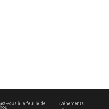
z-vous à la feuille de
Événements
hou