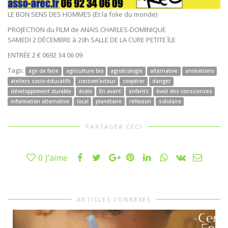
LE BON SENS DES HOMMES (Et la folie du monde)
PROJECTION du FILM de ANAÏS CHARLES-DOMINIQUE
SAMEDI 2 DÉCEMBRE à 20h SALLE DE LA CURE PETITE ÎLE
ENTRÉE 2 € 0692 34 06 09
Tags:
age de faire
agriculture bio
agroécologie
alternative
animations
ateliers socio-éducatifs
consom'acteur
coopérer
danger
développement durable
école
En avant
enfants
éveil des consciences
information alternative
local
planétaire
réflexion
solidaire
PARTAGER CECI
0
J’aime
ARTICLES CONNEXES