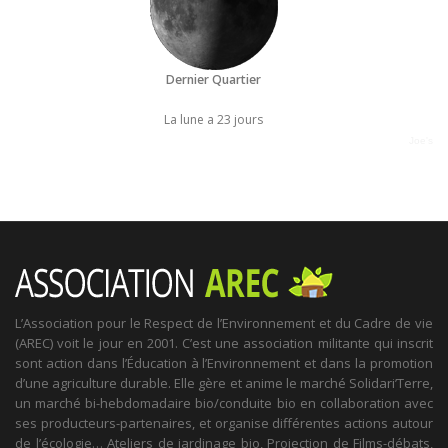
Dernier Quartier
La lune a 23 jours
Joe's
L’Association pour le Respect de l’Environnement et du Cadre de vie
(AREC) voit le jour en 2001. C’est une association militante qui inscrit
sont action dans l’Éducation à l’Environnement et dans la promotion
d’une agriculture durable. Elle gère et anime le marché Solidari’Terre,
un marché bi-hebdomadaire bio/conduite bio en collaboration avec
ses producteurs-partenaires, et organise différentes actions autour
de l’écologie… Ateliers de jardinage bio, Projection de Films-débats,