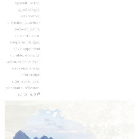
agriculture bio
,
agroécologie
,
alternative
,
animations
,
ateliers
socio-éducatifs
,
consom'acteur
,
coopérer
,
danger
,
développement
durable
,
école
,
En
avant
,
enfants
,
éveil
des consciences
,
information
alternative
,
local
,
planétaire
,
réflexion
,
,
solidaire
0