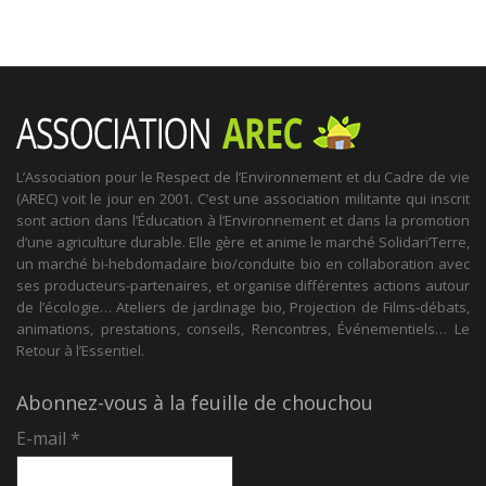
L’Association pour le Respect de l’Environnement et du Cadre de vie
(AREC) voit le jour en 2001. C’est une association militante qui inscrit
sont action dans l’Éducation à l’Environnement et dans la promotion
d’une agriculture durable. Elle gère et anime le marché Solidari’Terre,
un marché bi-hebdomadaire bio/conduite bio en collaboration avec
ses producteurs-partenaires, et organise différentes actions autour
de l’écologie… Ateliers de jardinage bio, Projection de Films-débats,
animations, prestations, conseils, Rencontres, Événementiels… Le
Retour à l’Essentiel.
Abonnez-vous à la feuille de chouchou
E-mail
*