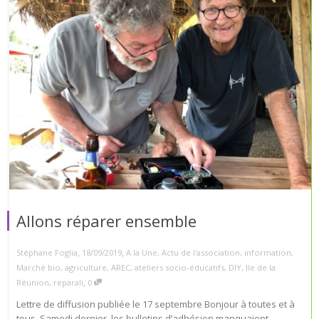
Allons réparer ensemble
,
,
Stéphane Foglia
18/09/2019
A la Une
,
Actu de l'association
,
information
,
Marché bio
,
agriculture
,
AREC
,
ateliers socio-éducatifs
,
DIY
,
Ile de la
,
Réunion
,
reparali
0
Lettre de diffusion publiée le 17 septembre Bonjour à toutes et à
tous, Samedi dernier, les bulletins d’adhésion manquaient...