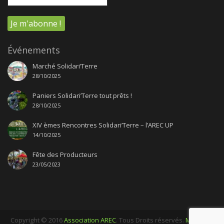
Événements
Marché Solidari’Terre
28/10/2025
Paniers Solidari’Terre tout prêts !
28/10/2025
XIV èmes Rencontres Solidari’Terre – l’AREC UP
14/10/2025
Fête des Producteurs
23/05/2023
Copyright © 2016
Association AREC
. Tous Droits réservés.
Mentions