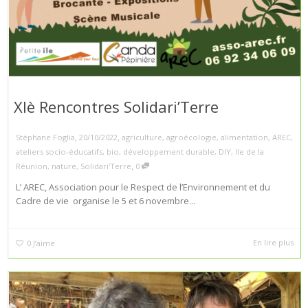
XIè Rencontres Solidari’Terre
,
,
Stéphane Foglia
20/10/2022
agriculture
,
agroécologie
,
alimentation
,
AREC
,
ateliers socio-éducatifs
,
bio
,
développement durable
,
DIY
,
Ile de la
,
Réunion
,
nature
,
Solidari'Terre
0
L’ AREC, Association pour le Respect de l’Environnement et du
Cadre de vie organise le 5 et 6 novembre...
En lire plus
0
J’aime