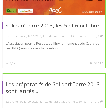
Solidari’Terre 2013, les 5 et 6 octobre
,
,
,
Stéphane Foglia
12/09/2013
Actu de l'association
,
AREC
,
Solidari'Terre
0
L’Association pour le Respect de l’Environnement et du Cadre de
vie (AREC) vous convie à la 4e édition...
En lire plus
0
J’aime
Les préparatifs de Solidari’Terre 2013
sont lancés…
,
,
,
Stéphane Foglia
09/09/2013
Actu de l'association
,
AREC
,
Solidari'Terre
0