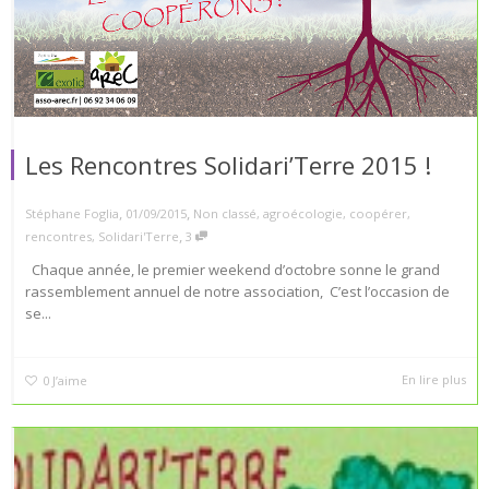
Les Rencontres Solidari’Terre 2015 !
,
,
Stéphane Foglia
01/09/2015
Non classé
,
agroécologie
,
coopérer
,
,
rencontres
,
Solidari'Terre
3
Chaque année, le premier weekend d’octobre sonne le grand
rassemblement annuel de notre association, C’est l’occasion de
se...
En lire plus
0
J’aime