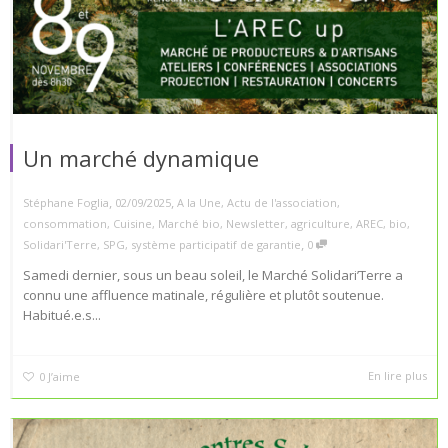
Un marché dynamique
,
,
Stéphane Foglia
02/09/2025
A la Une
,
Actu de l'association
,
consommation
,
Cuisine
,
Marché bio
,
Newsletter
,
agriculture
,
AREC
,
bio
,
,
Solidari'Terre
,
SPG
,
système participatif de garantie
0
Samedi dernier, sous un beau soleil, le Marché Solidari’Terre a
connu une affluence matinale, régulière et plutôt soutenue.
Habitué.e.s...
En lire plus
0
J’aime