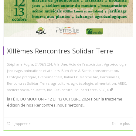
XIIIèmes Rencontres SolidariTerre
,
,
Stéphane Foglia
24/09/2024
A la Une
,
Actu de l'association
,
Agroécologie -
jardinage
,
animations et ateliers
,
Bien-être & Santé
,
consommation
,
Ecologie pratique
,
Evenementiels
,
Kabar'Ek
,
Marché bio
,
Partenaires
,
Rencontres Solidari'Terre
,
agriculture
,
agroécologie
,
alimentation
,
AREC
,
,
ateliers socio-éducatifs
,
bio
,
DIY
,
nature
,
Solidari'Terre
,
SPG
0
la FÊTE DU MOUTON – 12 ET 13 OCTOBRE 2024 Pour la treizième
édition de nos Rencontres, nous mettons...
En lire plus
1
J’apprécie