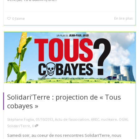
En lire plus
0
J’aime
Solidari’Terre : projection de « Tous
cobayes »
,
,
Stéphane Foglia
01/10/2013
Actu de l'association
,
AREC
,
nucléaire
,
OGM
,
,
Solidari'Terre
0
Samedi soir, au coeur de nos rencontres Solidari’Terre, nous