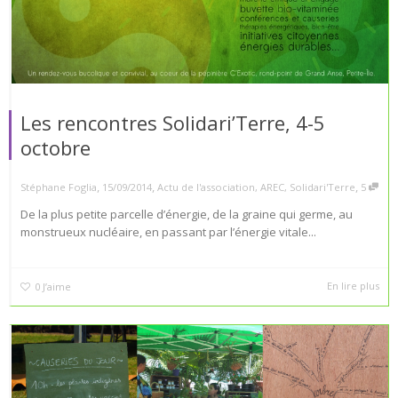
Les rencontres Solidari’Terre, 4-5
octobre
,
,
,
Stéphane Foglia
15/09/2014
Actu de l'association
,
AREC
,
Solidari'Terre
5
De la plus petite parcelle d’énergie, de la graine qui germe, au
monstrueux nucléaire, en passant par l’énergie vitale...
En lire plus
0
J’aime