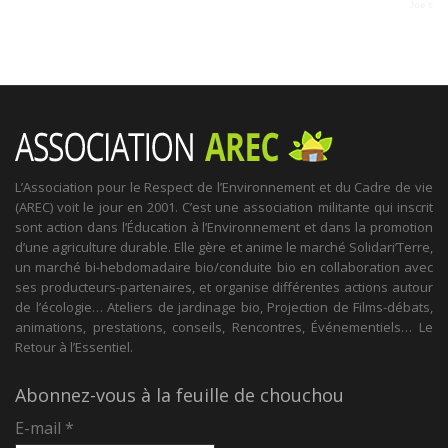
Joe's
L’Association pour le Respect de l’Environnement et du Cadre de vie
(AREC) voit le jour en 2001. C’est une association militante qui inscrit
sont action dans l’Éducation à l’Environnement et dans la promotion
d’une agriculture durable. Elle gère et anime le marché Solidari’Terre,
un marché bi-hebdomadaire bio/conduite bio en collaboration avec
ses producteurs-partenaires, et organise différentes actions autour
de l’écologie… Ateliers de jardinage bio, Projection de Films-débats,
animations, prestations, conseils, Rencontres, Événementiels… Le
Retour à l’Essentiel.
Abonnez-vous à la feuille de chouchou
E-mail
*