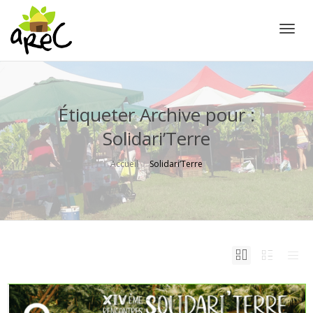
Active
Étiqueter Archive pour :
Solidari’Terre
Accueil
Solidari’Terre