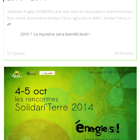
,
,
Stéphane Foglia
25/08/2015
A la Une
,
Actu de l'association
,
Evenementiels
,
,
Non classé
,
Rencontres Solidari'Terre
,
agriculture
,
AREC
,
Solidari'Terre
0
2015 ? Le mystère sera bientôt levé !
En lire plus
0
J’aime