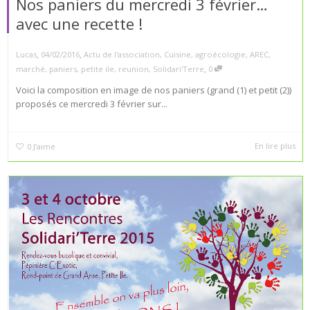
Nos paniers du mercredi 3 février…
avec une recette !
,
,
Lucas
04/02/2016
Actu de l'association
,
Cuisine
,
agroécologie
,
AREC
,
,
marché
,
paniers
,
petite ile
,
reunion
,
Solidari'Terre
0
Voici la composition en image de nos paniers (grand (1) et petit (2))
proposés ce mercredi 3 février sur...
En lire plus
0
J’aime