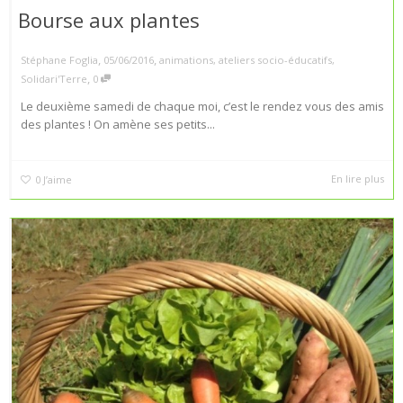
Bourse aux plantes
,
,
Stéphane Foglia
05/06/2016
animations
,
ateliers socio-éducatifs
,
,
Solidari'Terre
0
Le deuxième samedi de chaque moi, c’est le rendez vous des amis
des plantes ! On amène ses petits...
En lire plus
0
J’aime