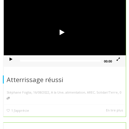
Lecteur
vidéo
00:00
Atterrissage réussi
,
,
,
Stéphane Foglia
16/08/2022
A la Une
,
alimentation
,
AREC
,
Solidari'Terre
0
En lire plus
1
J’apprécie