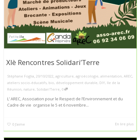
XIè Rencontres Solidari’Terre
,
,
Stéphane Foglia
20/10/2022
agriculture
,
agroécologie
,
alimentation
,
AREC
,
ateliers socio-éducatifs
,
bio
,
développement durable
,
DIY
,
Ile de la
,
Réunion
,
nature
,
Solidari'Terre
0
L’ AREC, Association pour le Respect de l’Environnement et du
Cadre de vie organise le 5 et 6 novembre...
En lire plus
0
J’aime