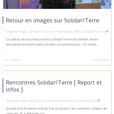
Retour en images sur Solidari’Terre
,
,
,
Stéphane Foglia
12/12/2013
Actu de l'association
,
AREC
,
Solidari'Terre
0
Le rideau de nos Rencontres Solidari’Terre est tombé. Notre
deuxième journée a tenu toutes ses promesses : Un soleil...
En lire plus
0
J’aime
Rencontres Solidari’Terre [ Report et
infos ]
,
,
,
Stéphane Foglia
04/10/2013
Actu de l'association
,
Solidari'Terre
0
Durant tout le week-end du 5 et 6 octobre, de violentes rafales de
vent (de 70 à 80km/h) ont...