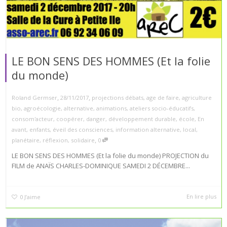
LE BON SENS DES HOMMES (Et la folie
du monde)
,
,
Roland Germser
28/11/2017
projections débats
,
age de faire
,
agriculture
bio
,
agroécologie
,
alternative
,
animations
,
ateliers socio-éducatifs
,
consom'acteur
,
coopérer
,
danger
,
développement durable
,
école
,
En
avant
,
enfants
,
éveil des consciences
,
information alternative
,
local
,
,
planétaire
,
réflexion
,
solidaire
0
LE BON SENS DES HOMMES (Et la folie du monde) PROJECTION du
FILM de ANAÏS CHARLES-DOMINIQUE SAMEDI 2 DÉCEMBRE...
En lire plus
0
J’aime