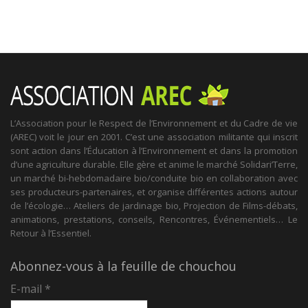
L’Association pour le Respect de l’Environnement et du Cadre de vie
(AREC) voit le jour en 2001. C’est une association militante qui inscrit
sont action dans l’Éducation à l’Environnement et dans la promotion
d’une agriculture durable. Elle gère et anime le marché Solidari’Terre,
un marché bi-hebdomadaire bio/conduite bio en collaboration avec
ses producteurs-partenaires, et organise différentes actions autour
de l’écologie… Ateliers de jardinage bio, Projection de Films-débats,
animations, prestations, conseils, Rencontres, Événementiels… Le
Retour à l’Essentiel.
Abonnez-vous à la feuille de chouchou
E-mail
*