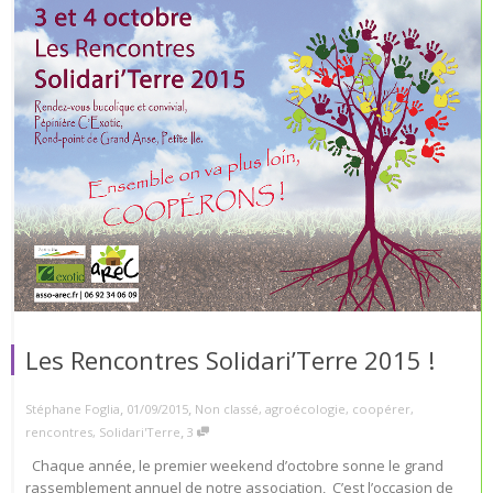
Les Rencontres Solidari’Terre 2015 !
,
,
Stéphane Foglia
01/09/2015
Non classé
,
agroécologie
,
coopérer
,
,
rencontres
,
Solidari'Terre
3
Chaque année, le premier weekend d’octobre sonne le grand
rassemblement annuel de notre association, C’est l’occasion de