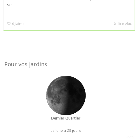
se...
En lire plus
0
J’aime
Pour vos jardins
Dernier Quartier
La lune a 23 jours
Joe's