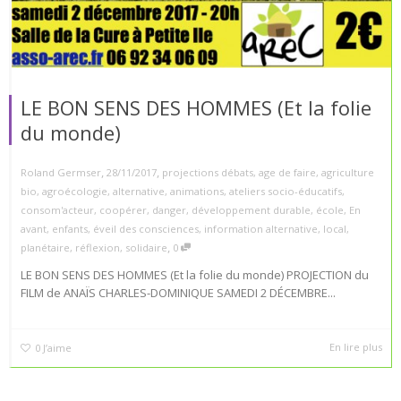
LE BON SENS DES HOMMES (Et la folie
du monde)
,
,
Roland Germser
28/11/2017
projections débats
,
age de faire
,
agriculture
bio
,
agroécologie
,
alternative
,
animations
,
ateliers socio-éducatifs
,
consom'acteur
,
coopérer
,
danger
,
développement durable
,
école
,
En
avant
,
enfants
,
éveil des consciences
,
information alternative
,
local
,
,
planétaire
,
réflexion
,
solidaire
0
LE BON SENS DES HOMMES (Et la folie du monde) PROJECTION du
FILM de ANAÏS CHARLES-DOMINIQUE SAMEDI 2 DÉCEMBRE...
En lire plus
0
J’aime