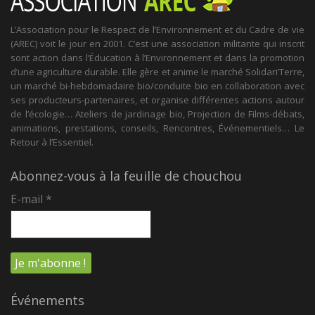
L’Association pour le Respect de l’Environnement et du Cadre de vie
(AREC) voit le jour en 2001. C’est une association militante qui inscrit
sont action dans l’Éducation à l’Environnement et dans la promotion
d’une agriculture durable. Elle gère et anime le marché Solidari’Terre,
un marché bi-hebdomadaire bio/conduite bio en collaboration avec
ses producteurs-partenaires, et organise différentes actions autour
de l’écologie… Ateliers de jardinage bio, Projection de Films-débats,
animations, prestations, conseils, Rencontres, Événementiels… Le
Retour à l’Essentiel.
Abonnez-vous à la feuille de chouchou
E-mail
*
Événements