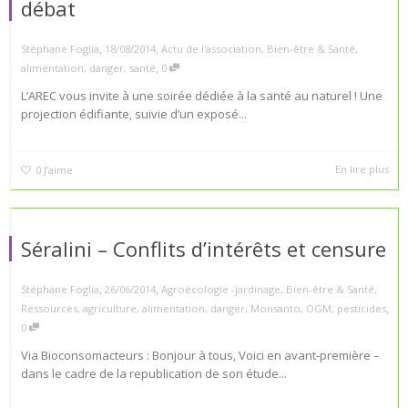
débat
,
,
Stéphane Foglia
18/08/2014
Actu de l'association
,
Bien-être & Santé
,
,
alimentation
,
danger
,
santé
0
L’AREC vous invite à une soirée dédiée à la santé au naturel ! Une
projection édifiante, suivie d’un exposé...
En lire plus
0
J’aime
Séralini – Conflits d’intérêts et censure
,
,
Stéphane Foglia
26/06/2014
Agroécologie -jardinage
,
Bien-être & Santé
,
,
Ressources
,
agriculture
,
alimentation
,
danger
,
Monsanto
,
OGM
,
pesticides
0
Via Bioconsomacteurs : Bonjour à tous, Voici en avant-première –
dans le cadre de la republication de son étude...