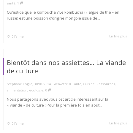
,
santé
1
Qu’est-ce que le kombucha ? Le kombucha (« algue de thé » en
russe) est une boisson d’origine mongole issue de...
En lire plus
0
J’aime
Bientôt dans nos assiettes… La viande
de culture
,
,
Stéphane Foglia
30/01/2014
Bien-être & Santé
,
Cuisine
,
Ressources
,
,
alimentation
,
écologie
0
Nous partageons avec vous cet article intéressant sur la
« viande » de culture : Pour la première fois en août...
En lire plus
0
J’aime