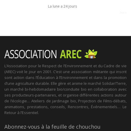
La lune a 24 jours
Joe's
L’Association pour le Respect de l’Environnement et du Cadre de vie
(AREC) voit le jour en 2001. C’est une association militante qui inscrit
sont action dans l’Éducation à l’Environnement et dans la promotion
d’une agriculture durable. Elle gère et anime le marché Solidari’Terre,
un marché bi-hebdomadaire bio/conduite bio en collaboration avec
ses producteurs-partenaires, et organise différentes actions autour
de l’écologie… Ateliers de jardinage bio, Projection de Films-débats,
animations, prestations, conseils, Rencontres, Événementiels… Le
Retour à l’Essentiel.
Abonnez-vous à la feuille de chouchou