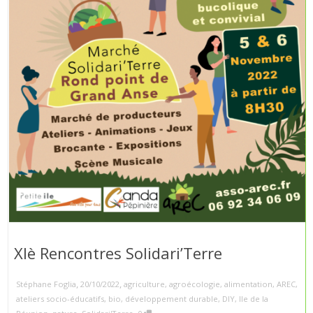
XIè Rencontres Solidari’Terre
,
,
Stéphane Foglia
20/10/2022
agriculture
,
agroécologie
,
alimentation
,
AREC
,
ateliers socio-éducatifs
,
bio
,
développement durable
,
DIY
,
Ile de la
,