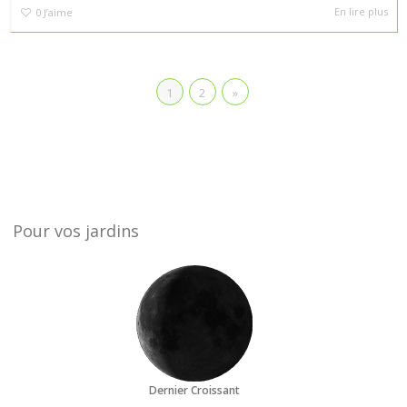
En lire plus
0
J’aime
1
2
»
Pour vos jardins
Dernier Croissant