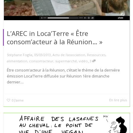
L’AREC in Loca’Terre « Être
consom’acteur à la Réunion… »
,
,
Stéphane Foglia
05/03/2013
Actu de l'association
,
Ressources
,
,
alimentation
,
consom'acteur
,
supermarché
,
vidéo
3
Être consom’acteur à la Réunion, c’était le thème de la dernière
émission Loca’Terre diffusée sur Réunion 1ère dimanche
dernier....
En lire plus
0
J’aime