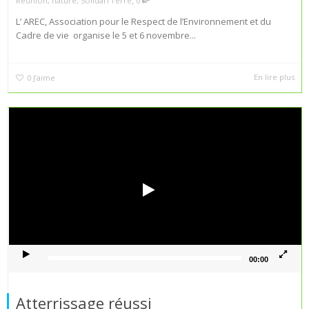
Réunion
,
nature
,
Solidari'Terre
0
L’ AREC, Association pour le Respect de l’Environnement et du
Cadre de vie organise le 5 et 6 novembre...
En lire plus
0
J’aime
Lecteur
vidéo
00:00
Atterrissage réussi