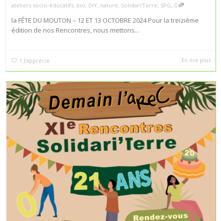
,
ateliers socio-éducatifs
,
bio
,
DIY
,
nature
,
Solidari'Terre
,
SPG
0
la FÊTE DU MOUTON – 12 ET 13 OCTOBRE 2024 Pour la treizième
édition de nos Rencontres, nous mettons...
En lire plus
1
J’apprécie