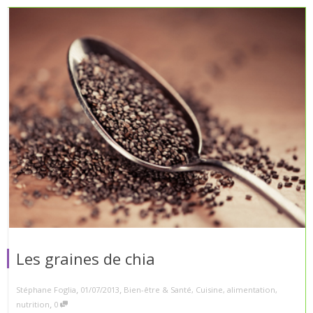
Les graines de chia
,
,
Stéphane Foglia
01/07/2013
Bien-être & Santé
,
Cuisine
,
alimentation
,
,
nutrition
0