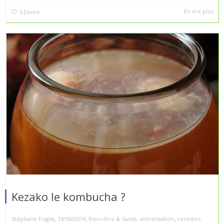
En lire plus
0
J’aime
Kezako le kombucha ?
,
,
Stéphane Foglia
19/06/2014
Bien-être & Santé
,
alimentation
,
recettes
,