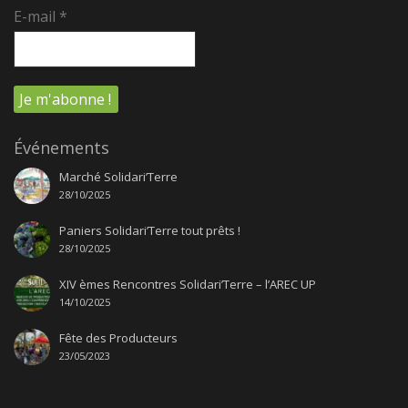
E-mail
*
Événements
Marché Solidari’Terre
28/10/2025
Paniers Solidari’Terre tout prêts !
28/10/2025
XIV èmes Rencontres Solidari’Terre – l’AREC UP
14/10/2025
Fête des Producteurs
23/05/2023