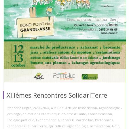
XIIIèmes Rencontres SolidariTerre
,
,
Stéphane Foglia
24/09/2024
A la Une
,
Actu de l'association
,
Agroécologie -
jardinage
,
animations et ateliers
,
Bien-être & Santé
,
consommation
,
Ecologie pratique
,
Evenementiels
,
Kabar'Ek
,
Marché bio
,
Partenaires
,
Rencontres Solidari'Terre
,
agriculture
,
agroécologie
,
alimentation
,
AREC
,