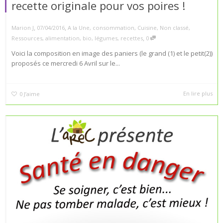
recette originale pour vos poires !
,
,
Marion J
07/04/2016
A la Une
,
consommation
,
Cuisine
,
Non classé
,
,
Ressources
,
alimentation
,
bio
,
légumes
,
recettes
0
Voici la composition en image des paniers (le grand (1) et le petit(2))
proposés ce mercredi 6 Avril sur le...
En lire plus
0
J’aime