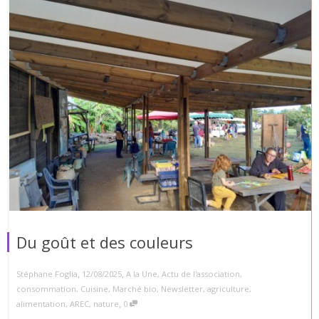
Du goût et des couleurs
,
,
Stéphane Foglia
12/08/2025
A la Une
,
Actu de l'association
,
consommation
,
Cuisine
,
Marché bio
,
Newsletter
,
agriculture
,
,
alimentation
,
AREC
,
nature
0