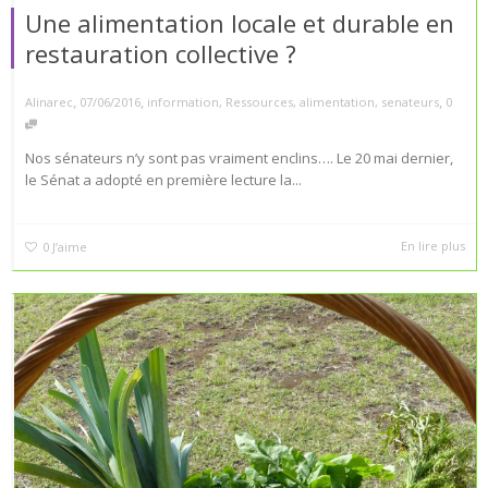
Une alimentation locale et durable en
restauration collective ?
,
,
,
Alinarec
07/06/2016
information
,
Ressources
,
alimentation
,
senateurs
0
Nos sénateurs n’y sont pas vraiment enclins…. Le 20 mai dernier,
le Sénat a adopté en première lecture la...
En lire plus
0
J’aime