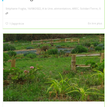
,
,
,
Stéphane Foglia
16/08/2022
A la Une
,
alimentation
,
AREC
,
Solidari'Terre
0
En lire plus
1
J’apprécie