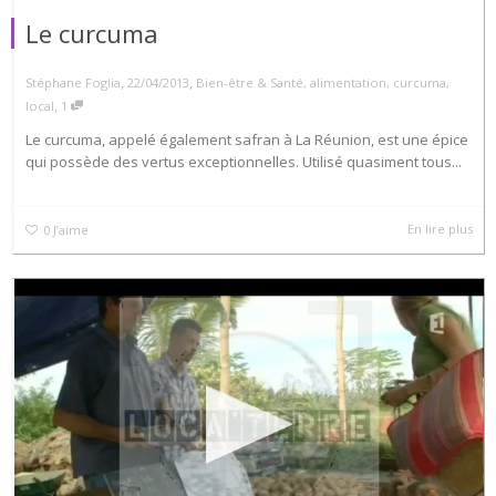
Le curcuma
,
,
Stéphane Foglia
22/04/2013
Bien-être & Santé
,
alimentation
,
curcuma
,
,
local
1
Le curcuma, appelé également safran à La Réunion, est une épice
qui possède des vertus exceptionnelles. Utilisé quasiment tous...
En lire plus
0
J’aime