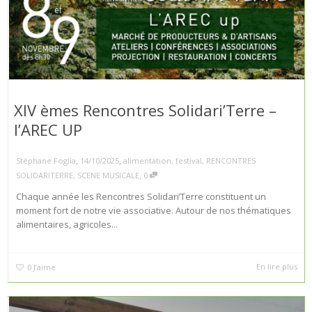
XIV èmes Rencontres Solidari’Terre –
l’AREC UP
,
,
Stéphane Foglia
14/10/2025
alimentation
,
festival
,
RENCONTRES
,
SOLIDARITERRE
,
SCENE MUSICALE
0
Chaque année les Rencontres Solidari’Terre constituent un
moment fort de notre vie associative. Autour de nos thématiques
alimentaires, agricoles...
En lire plus
0
J’aime