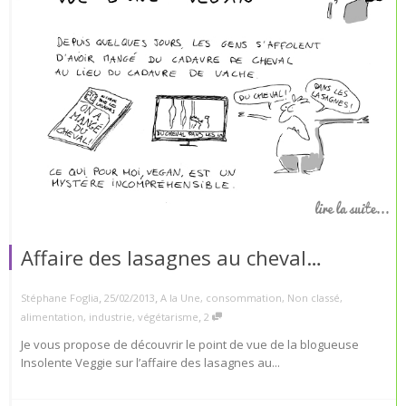
Affaire des lasagnes au cheval…
,
,
Stéphane Foglia
25/02/2013
A la Une
,
consommation
,
Non classé
,
,
alimentation
,
industrie
,
végétarisme
2
Je vous propose de découvrir le point de vue de la blogueuse
Insolente Veggie sur l’affaire des lasagnes au...