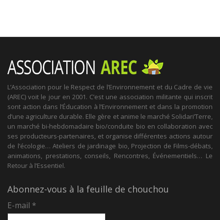
L’Association pour le Respect de l’Environnement et du Cadre de vie
(AREC) voit le jour en 2001. C’est une association militante qui inscrit
sont action dans l’Éducation à l’Environnement et dans la promotion
d’une agriculture durable. Elle gère et anime le marché Solidari’Terre,
un marché bi-hebdomadaire bio/conduite bio en collaboration avec
ses producteurs-partenaires, et organise différentes actions autour
de l’écologie… Ateliers de jardinage bio, Projection de Films-débats,
animations, prestations, conseils, Rencontres, Événementiels… Le
Retour à l’Essentiel.
Abonnez-vous à la feuille de chouchou
E-mail
*