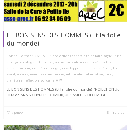
LE BON SENS DES HOMMES (Et la folie
du monde)
,
,
Roland Germser
28/11/2017
projections débats
,
age de faire
,
agriculture
bio
,
agroécologie
,
alternative
,
animations
,
ateliers socio-éducatifs
,
consom'acteur
,
coopérer
,
danger
,
développement durable
,
école
,
En
avant
,
enfants
,
éveil des consciences
,
information alternative
,
local
,
,
planétaire
,
réflexion
,
solidaire
0
LE BON SENS DES HOMMES (Et la folie du monde) PROJECTION du
FILM de ANAÏS CHARLES-DOMINIQUE SAMEDI 2 DÉCEMBRE...
En lire plus
0
J’aime