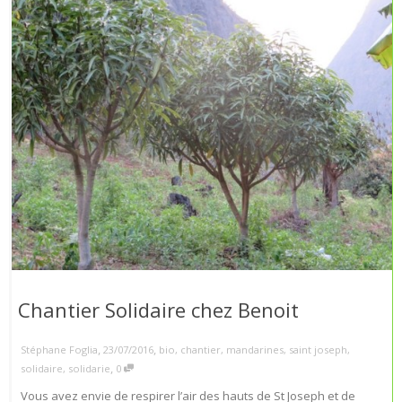
Chantier Solidaire chez Benoit
,
,
Stéphane Foglia
23/07/2016
bio
,
chantier
,
mandarines
,
saint joseph
,
,
solidaire
,
solidarie
0
Vous avez envie de respirer l’air des hauts de St Joseph et de