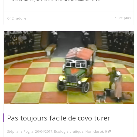
En lire plus
2
J'adore
Pas toujours facile de covoiturer
,
,
,
Stéphane Foglia
20/04/2017
Ecologie pratique
,
Non classé
0