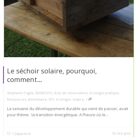
Le séchoir solaire, pourquoi,
comment…
,
,
Stéphane Foglia
06/04/2013
Actu de l'association
,
Ecologie pratique
,
,
Ressources
,
alimentaire
,
DIY
,
écologie
,
solaire
1
La semaine du développement durable qui vient de passer, avait
pour thème : la transition énergétique. A l’heure où le...
En lire plus
1
J’apprécie