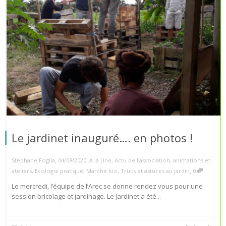
Le jardinet inauguré…. en photos !
,
,
Stéphane Foglia
04/08/2020
A la Une
,
Actu de l'association
,
animations et
,
ateliers
,
Ecologie pratique
,
Marché bio
,
Trucs et astuces au jardin
0
Le mercredi, l’équipe de l’Arec se donne rendez vous pour une
session bricolage et jardinage. Le jardinet a été...