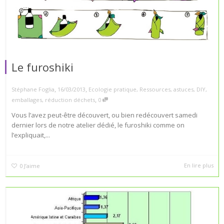
Le furoshiki
,
,
Stéphane Foglia
16/03/2013
Ecologie pratique
,
Ressources
,
astuces
,
DIY
,
,
emballages
,
réduction déchets
0
Vous l’avez peut-être découvert, ou bien redécouvert samedi
dernier lors de notre atelier dédié, le furoshiki comme on
l’expliquait,...
En lire plus
0
J’aime