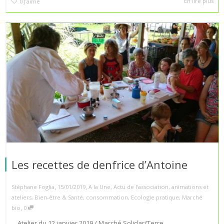
En lire plus
0
J’aime
Les recettes de denfrice d’Antoine
,
,
Stéphane Foglia
15/01/2019
A la Une
,
Actu de l'association
,
animations et
ateliers
,
Bien-être & Santé
,
consommation
,
Ecologie pratique
,
Marché
,
bio
0
Atelier du 12 janvier 2019 / Marché Solidari’Terre