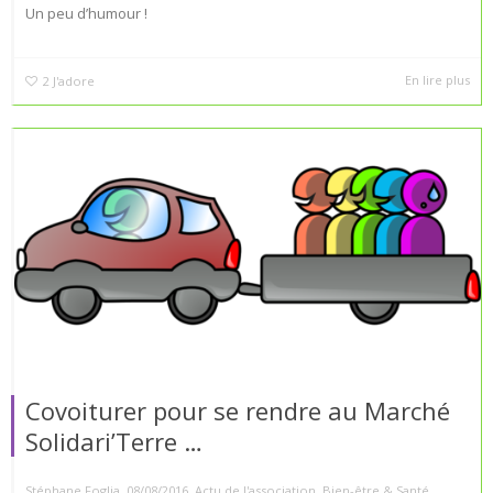
Un peu d’humour !
En lire plus
2
J'adore
Covoiturer pour se rendre au Marché
Solidari’Terre …
,
,
Stéphane Foglia
08/08/2016
Actu de l'association
,
Bien-être & Santé
,