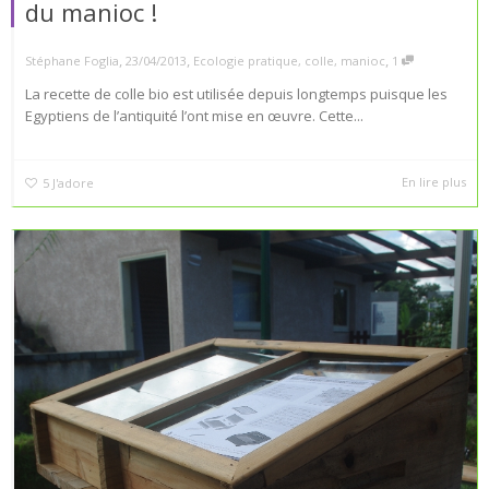
du manioc !
,
,
,
Stéphane Foglia
23/04/2013
Ecologie pratique
,
colle
,
manioc
1
La recette de colle bio est utilisée depuis longtemps puisque les
Egyptiens de l’antiquité l’ont mise en œuvre. Cette...
En lire plus
5
J'adore