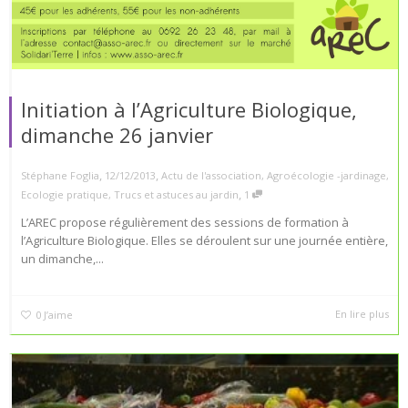
Initiation à l’Agriculture Biologique,
dimanche 26 janvier
,
,
Stéphane Foglia
12/12/2013
Actu de l'association
,
Agroécologie -jardinage
,
,
Ecologie pratique
,
Trucs et astuces au jardin
1
L’AREC propose régulièrement des sessions de formation à
l’Agriculture Biologique. Elles se déroulent sur une journée entière,
un dimanche,...
En lire plus
0
J’aime