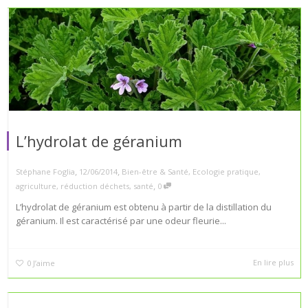
L’hydrolat de géranium
,
,
Stéphane Foglia
12/06/2014
Bien-être & Santé
,
Ecologie pratique
,
,
agriculture
,
réduction déchets
,
santé
0
L’hydrolat de géranium est obtenu à partir de la distillation du
géranium. Il est caractérisé par une odeur fleurie...
En lire plus
0
J’aime