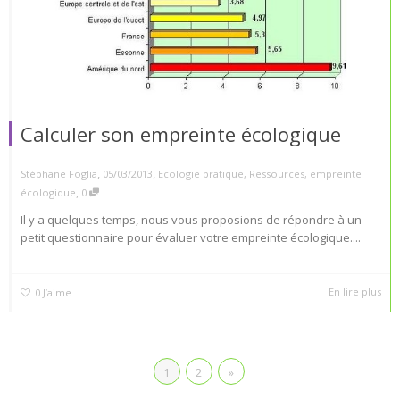
Calculer son empreinte écologique
,
,
Stéphane Foglia
05/03/2013
Ecologie pratique
,
Ressources
,
empreinte
,
écologique
0
Il y a quelques temps, nous vous proposions de répondre à un
petit questionnaire pour évaluer votre empreinte écologique....
En lire plus
0
J’aime
1
2
»