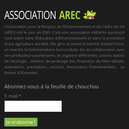
L’Association pour le Respect de l’Environnement et du Cadre de vie
(AREC) voit le jour en 2001. C’est une association militante qui inscrit
sont action dans l’Éducation à l’Environnement et dans la promotion
d’une agriculture durable. Elle gère et anime le marché Solidari’Terre,
un marché bi-hebdomadaire bio/conduite bio en collaboration avec
ses producteurs-partenaires, et organise différentes actions autour
de l’écologie… Ateliers de jardinage bio, Projection de Films-débats,
animations, prestations, conseils, Rencontres, Événementiels… Le
Retour à l’Essentiel.
Abonnez-vous à la feuille de chouchou
E-mail
*