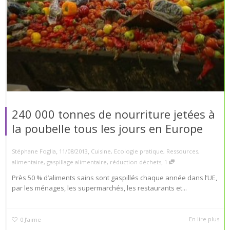
240 000 tonnes de nourriture jetées à
la poubelle tous les jours en Europe
,
,
Stéphane Foglia
11/08/2013
Cuisine
,
Ecologie pratique
,
Ressources
,
,
alimentaire
,
gaspillage alimentaire
,
réduction déchets
1
Près 50 % d’aliments sains sont gaspillés chaque année dans l’UE,
par les ménages, les supermarchés, les restaurants et...
En lire plus
0
J’aime