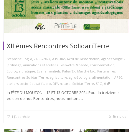
XIIIèmes Rencontres SolidariTerre
,
,
Stéphane Foglia
24/09/2024
A la Une
,
Actu de l'association
,
Agroécologie -
jardinage
,
animations et ateliers
,
Bien-être & Santé
,
consommation
,
Ecologie pratique
,
Evenementiels
,
Kabar'Ek
,
Marché bio
,
Partenaires
,
Rencontres Solidari'Terre
,
agriculture
,
agroécologie
,
alimentation
,
AREC
,
,
ateliers socio-éducatifs
,
bio
,
DIY
,
nature
,
Solidari'Terre
,
SPG
0
la FÊTE DU MOUTON – 12 ET 13 OCTOBRE 2024 Pour la treizième
édition de nos Rencontres, nous mettons...
En lire plus
1
J’apprécie