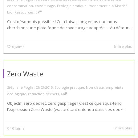
consommation
,
covoiturage
,
Ecologie pratique
,
Evenementiels
,
Marché
,
bio
,
Ressources
0
C’est désormais possible ! Cela faisait longtemps que nous
cherchions une plate forme de covoiturage adaptée … Au détour...
En lire plus
0
J’aime
Zero Waste
,
,
Stéphane Foglia
03/03/2015
Ecologie pratique
,
Non classé
,
empreinte
,
écologique
,
réduction déchets
4
Objectif, zéro déchet, zéro gaspillage ! C’est ce que sous-tend
l’expression Zero Waste (waste étant entendu dans ses deux...
En lire plus
0
J’aime