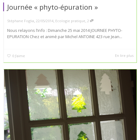
Journée « phyto-épuration »
,
,
,
Stéphane Foglia
22/05/2014
Ecologie pratique
2
Nous relayons l’info : Dimanche 25 mai 2014 JOURNEE PHYTO-
EPURATION Chez et animé par Michel ANTOINE 423 rue Jean...
En lire plus
0
J’aime