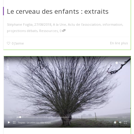
Le cerveau des enfants : extraits
,
,
Stéphane Foglia
27/08/2018
A la Une
,
Actu de l'association
,
information
,
,
projections débats
,
Ressources
0
En lire plus
0
J’aime