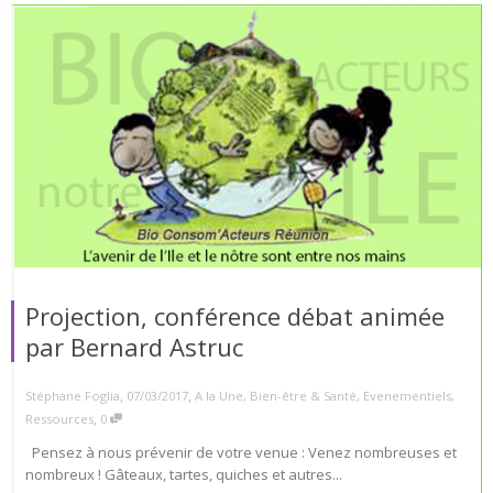
Projection, conférence débat animée
par Bernard Astruc
,
,
Stéphane Foglia
07/03/2017
A la Une
,
Bien-être & Santé
,
Evenementiels
,
,
Ressources
0
Pensez à nous prévenir de votre venue : Venez nombreuses et
nombreux ! Gâteaux, tartes, quiches et autres...