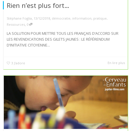
Rien n’est plus fort…
,
,
Stéphane Foglia
13/12/2018
démocratie
,
information
,
pratique
,
,
Ressources
0
LA SOLUTION POUR METTRE TOUS LES FRANÇAIS D’ACCORD SUR
LES REVENDICATIONS DES GILETS JAUNES : LE RÉFÉRENDUM
D’INITIATIVE CITOYENNE...
En lire plus
3
J'adore