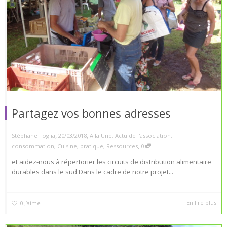
Partagez vos bonnes adresses
,
,
Stéphane Foglia
20/03/2018
A la Une
,
Actu de l'association
,
,
consommation
,
Cuisine
,
pratique
,
Ressources
0
et aidez-nous à répertorier les circuits de distribution alimentaire
durables dans le sud Dans le cadre de notre projet...
En lire plus
0
J’aime