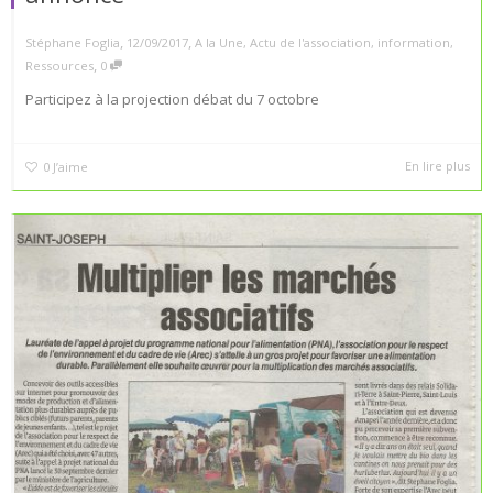
,
,
Stéphane Foglia
12/09/2017
A la Une
,
Actu de l'association
,
information
,
,
Ressources
0
Participez à la projection débat du 7 octobre
En lire plus
0
J’aime