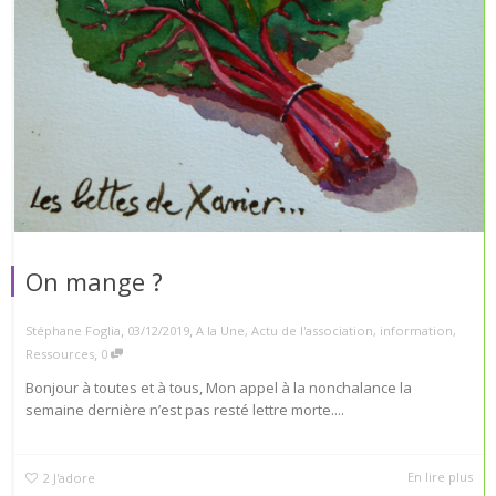
On mange ?
,
,
Stéphane Foglia
03/12/2019
A la Une
,
Actu de l'association
,
information
,
,
Ressources
0
Bonjour à toutes et à tous, Mon appel à la nonchalance la
semaine dernière n’est pas resté lettre morte....
En lire plus
2
J'adore