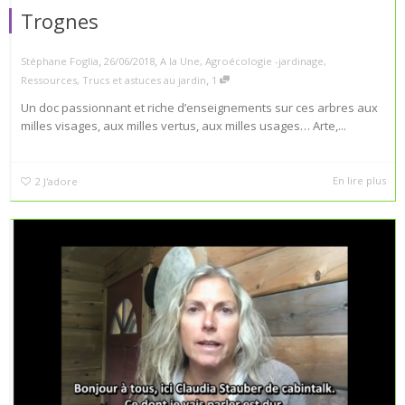
Trognes
,
,
Stéphane Foglia
26/06/2018
A la Une
,
Agroécologie -jardinage
,
,
Ressources
,
Trucs et astuces au jardin
1
Un doc passionnant et riche d’enseignements sur ces arbres aux
milles visages, aux milles vertus, aux milles usages… Arte,...
En lire plus
2
J'adore