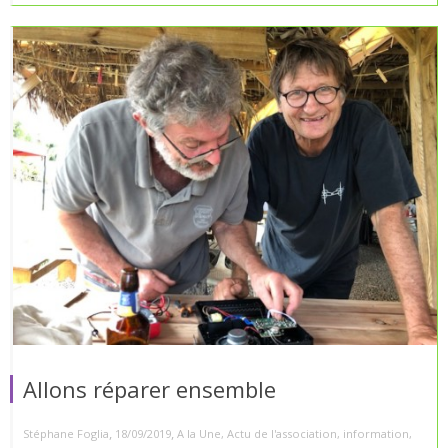
Allons réparer ensemble
,
,
Stéphane Foglia
18/09/2019
A la Une
,
Actu de l'association
,
information
,