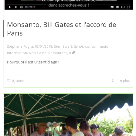
Monsanto, Bill Gates et l’accord de
Paris
,
,
Stéphane Foglia
02/04/2018
Bien-être & Santé
,
consommation
,
,
information
,
Non classé
,
Ressources
0
Pourquoi il est urgent d’agir !
En lire plus
0
J’aime