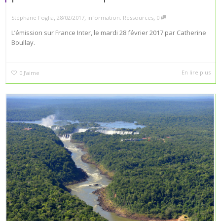
,
,
,
Stéphane Foglia
28/02/2017
information
,
Ressources
0
L’émission sur France Inter, le mardi 28 février 2017 par Catherine
Boullay.
En lire plus
0
J’aime