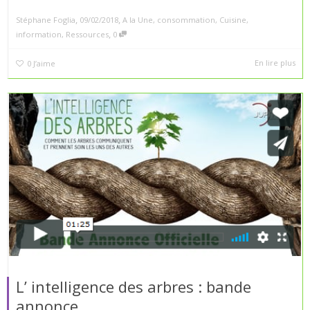
,
,
Stéphane Foglia
09/02/2018
A la Une
,
consommation
,
Cuisine
,
,
information
,
Ressources
0
En lire plus
0
J’aime
L’ intelligence des arbres : bande
annonce