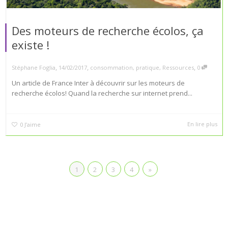
Des moteurs de recherche écolos, ça
existe !
,
,
,
Stéphane Foglia
14/02/2017
consommation
,
pratique
,
Ressources
0
Un article de France Inter à découvrir sur les moteurs de
recherche écolos! Quand la recherche sur internet prend...
En lire plus
0
J’aime
1
2
3
4
»