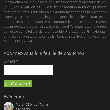
L’Association pour le Respect de l’Environnement et du Cadre de vie
(AREC) voit le jour en 2001. C’est une association militante qui inscrit
sont action dans l’Éducation à l’Environnement et dans la promotion
d’une agriculture durable. Elle gère et anime le marché Solidari’Terre,
un marché bi-hebdomadaire bio/conduite bio en collaboration avec
ses producteurs-partenaires, et organise différentes actions autour
de l’écologie… Ateliers de jardinage bio, Projection de Films-débats,
animations, prestations, conseils, Rencontres, Événementiels… Le
Retour à l’Essentiel.
Abonnez-vous à la feuille de chouchou
E-mail
*
Événements
Marché Solidari’Terre
28/10/2025