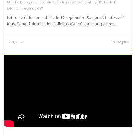
Marché bio
,
agriculture
,
AREC
,
ateliers socio-éducatifs
,
DIY
,
Ile de la
,
Réunion
,
reparali
0
Lettre de diffusion publiée le 17 septembre Bonjour à toutes et à
tous, Samedi dernier, les bulletins d’adhésion manquaient...
En lire plus
0
J’aime