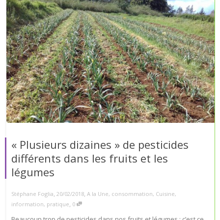
« Plusieurs dizaines » de pesticides
différents dans les fruits et les
légumes
,
,
Stéphane Foglia
20/02/2018
A la Une
,
consommation
,
Cuisine
,
,
information
,
pratique
0
Beaucoup trop de pesticides dans nos fruits et légumes : c’est ce