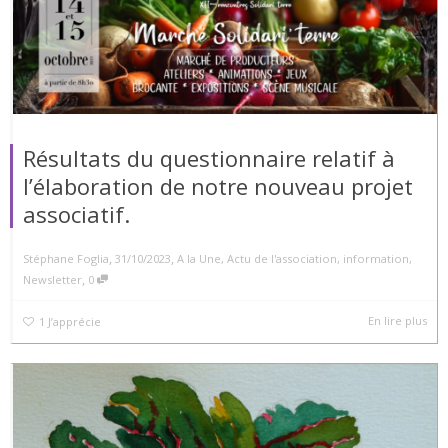
Résultats du questionnaire relatif à
l’élaboration de notre nouveau projet
associatif.
,
,
Stéphane Foglia
31/10/2023
A la Une
,
Actu de l'association
,
information
,
,
Newsletter
0
En lire plus
1
J’apprécie