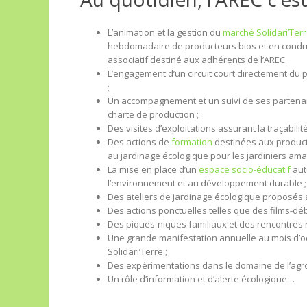
L’animation et la gestion du
marché Solidari’Ter
hebdomadaire de producteurs bios et en condui
associatif destiné aux adhérents de l’AREC.
L’engagement d’un circuit court directement du
;
Un accompagnement et un suivi de ses partenai
charte de production ;
Des visites d’exploitations assurant la traçabili
Des actions de
formation
destinées aux producte
au jardinage écologique pour les jardiniers ama
La mise en place d’un
espace socio-éducatif
aut
l’environnement et au développement durable ;
Des ateliers de jardinage écologique proposés a
Des actions ponctuelles telles que des films-déb
Des piques-niques familiaux et des rencontres r
Une grande manifestation annuelle au mois d’oc
Solidari’Terre ;
Des expérimentations dans le domaine de l’agro
Un rôle d’information et d’alerte écologique…