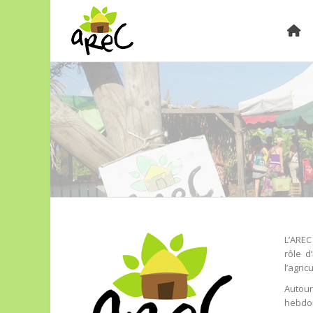
L’AREC
rôle d
l’agri
Autou
hebdom