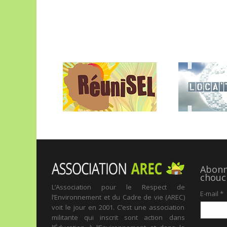
Abonne
chouc
L’Association pour le Respect de
E-mail
*
l’Environnement et du Cadre de vie (AREC)
voit le jour en 2001. C’est une association
militante qui inscrit sont action dans