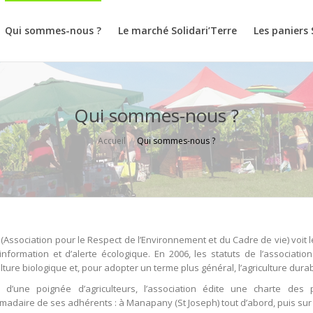
Qui sommes-nous ?
Le marché Solidari’Terre
Les paniers 
Qui sommes-nous ?
Accueil
Qui sommes-nous ?
 (Association pour le Respect de l’Environnement et du Cadre de vie) voit le
’information et d’alerte écologique. En 2006, les statuts de l’associati
culture biologique et, pour adopter un terme plus général, l’agriculture dur
r d’une poignée d’agriculteurs, l’association édite une charte des
adaire de ses adhérents : à Manapany (St Joseph) tout d’abord, puis sur P