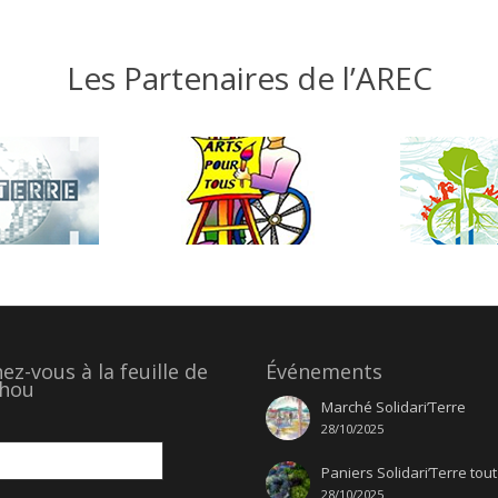
Les Partenaires de l’AREC
z-vous à la feuille de
Événements
hou
Marché Solidari’Terre
28/10/2025
Paniers Solidari’Terre tout
28/10/2025