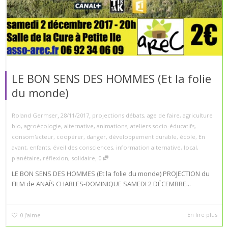
LE BON SENS DES HOMMES (Et la folie
du monde)
,
,
Roland Germser
28/11/2017
projections débats
,
age de faire
,
agriculture
bio
,
agroécologie
,
alternative
,
animations
,
ateliers socio-éducatifs
,
consom'acteur
,
coopérer
,
danger
,
développement durable
,
école
,
En
avant
,
enfants
,
éveil des consciences
,
information alternative
,
local
,
,
planétaire
,
réflexion
,
solidaire
0
LE BON SENS DES HOMMES (Et la folie du monde) PROJECTION du
FILM de ANAÏS CHARLES-DOMINIQUE SAMEDI 2 DÉCEMBRE...
En lire plus
0
J’aime