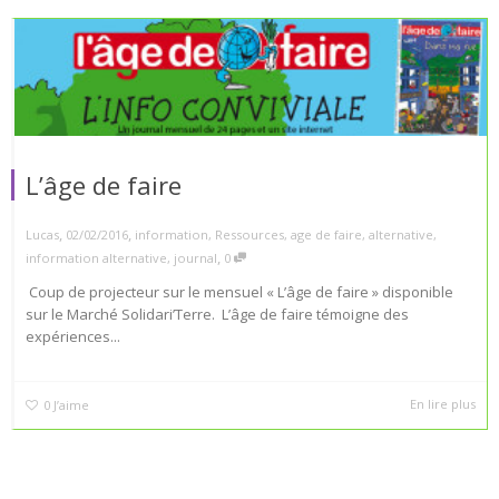
L’âge de faire
,
,
Lucas
02/02/2016
information
,
Ressources
,
age de faire
,
alternative
,
,
information alternative
,
journal
0
Coup de projecteur sur le mensuel « L’âge de faire » disponible
sur le Marché Solidari’Terre. L’âge de faire témoigne des
expériences...
En lire plus
0
J’aime