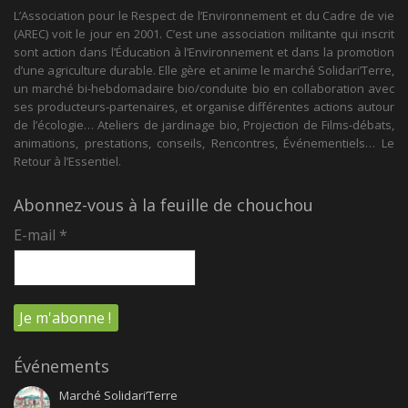
L’Association pour le Respect de l’Environnement et du Cadre de vie
(AREC) voit le jour en 2001. C’est une association militante qui inscrit
sont action dans l’Éducation à l’Environnement et dans la promotion
d’une agriculture durable. Elle gère et anime le marché Solidari’Terre,
un marché bi-hebdomadaire bio/conduite bio en collaboration avec
ses producteurs-partenaires, et organise différentes actions autour
de l’écologie… Ateliers de jardinage bio, Projection de Films-débats,
animations, prestations, conseils, Rencontres, Événementiels… Le
Retour à l’Essentiel.
Abonnez-vous à la feuille de chouchou
E-mail
*
Événements
Marché Solidari’Terre