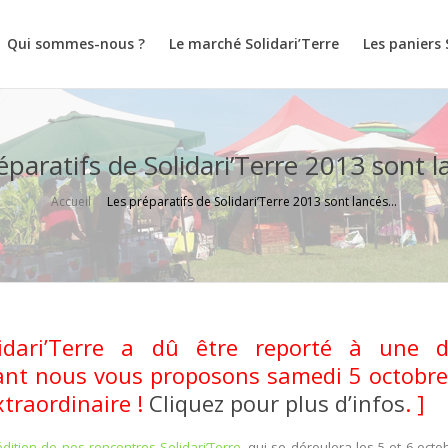
Qui sommes-nous ?
Le marché Solidari’Terre
Les paniers 
éparatifs de Solidari’Terre 2013 sont 
Accueil
Les préparatifs de Solidari’Terre 2013 sont lancés…
idari’Terre a dû être reporté à une d
tant nous vous proposons samedi 5 octobr
xtraordinaire !
Cliquez pour plus d’infos
. ]
édition de nos rencontres Solidari’Terre
, qui se déroulera les 5 et 6 octob