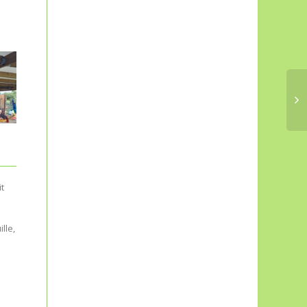
Le marché
Solidari’Terre, c’est
maintenant 2 fois
par semaine !
Le nouveau
A la demande de nombreux
calendrier de l’AREC
adhérents (qui rencontrent
quelques difficultés pour
s’extirper du lit le samedi
t
Durant plusieurs semaines,
matin ou bien...
Alain s’est installé
discrètement pour prendre
lle,
sur le vif quelques scènes
colorées de notre marché
Solidari’Terre....