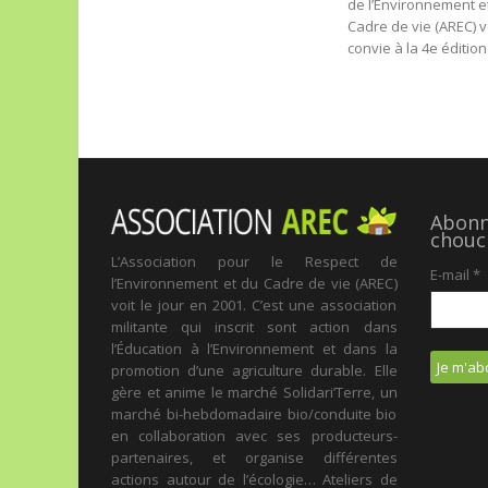
de l’Environnement e
Cadre de vie (AREC) 
convie à la 4e édition.
Abonne
chouc
L’Association pour le Respect de
E-mail
*
l’Environnement et du Cadre de vie (AREC)
voit le jour en 2001. C’est une association
militante qui inscrit sont action dans
l’Éducation à l’Environnement et dans la
promotion d’une agriculture durable. Elle
gère et anime le marché Solidari’Terre, un
marché bi-hebdomadaire bio/conduite bio
en collaboration avec ses producteurs-
partenaires, et organise différentes
actions autour de l’écologie… Ateliers de