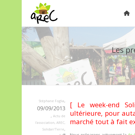
Les pr
,
Stéphane Foglia
[ Le week-end Sol
09/09/2013
ultérieure, pour au
,
Actu de
marché tout à fait e
l'association
,
AREC
,
,
Solidari'Terre
Nous préparons activement la
4e 