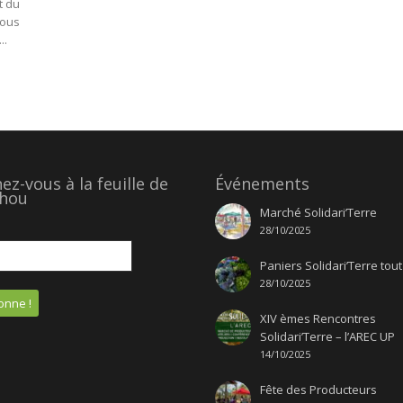
t du
vous
..
z-vous à la feuille de
Événements
hou
Marché Solidari’Terre
28/10/2025
Paniers Solidari’Terre tout
28/10/2025
XIV èmes Rencontres
Solidari’Terre – l’AREC UP
14/10/2025
Fête des Producteurs