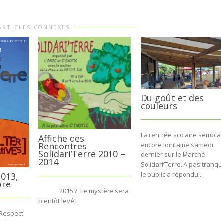
ARTICLES CONNEXES
Du goût et des
couleurs
La rentrée scolaire semblai
Affiche des
Rencontres
encore lointaine samedi
Solidari’Terre 2010 –
dernier sur le Marché
2014
Solidari’Terre. A pas tranqui
le public a répondu...
2013,
bre
2015 ? Le mystère sera
bientôt levé !
 Respect