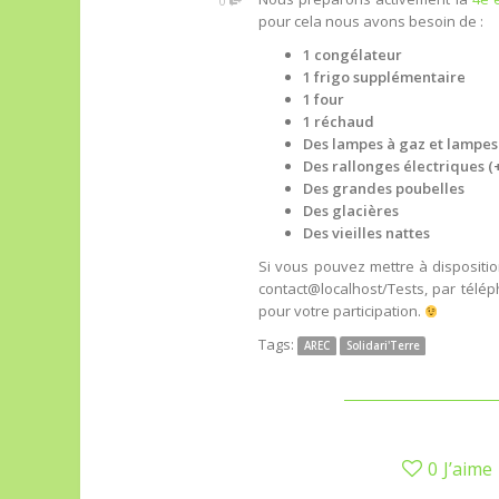
0
pour cela nous avons besoin de :
1 congélateur
1 frigo supplémentaire
1 four
1 réchaud
Des lampes à gaz et lampe
Des rallonges électriques (
Des grandes poubelles
Des glacières
Des vieilles nattes
Si vous pouvez mettre à dispositio
contact@localhost/Tests, par télé
pour votre participation.
Tags:
AREC
Solidari'Terre
0
J’aime