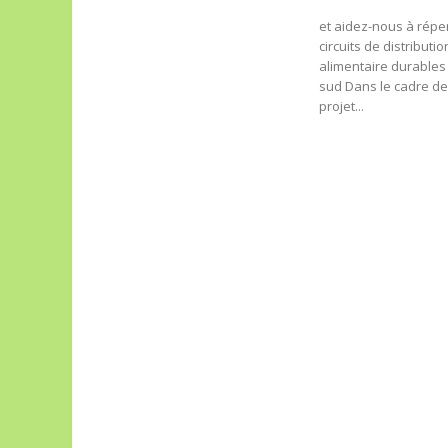
et aidez-nous à réper
circuits de distributio
alimentaire durables
sud Dans le cadre de
projet...