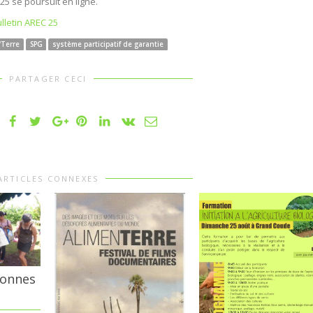
5 se poursuit en ligne.
lletin AREC 25
'Terre
SPG
système participatif de garantie
PARTAGER CECI
ARTICLES CONNEXES
bonnes