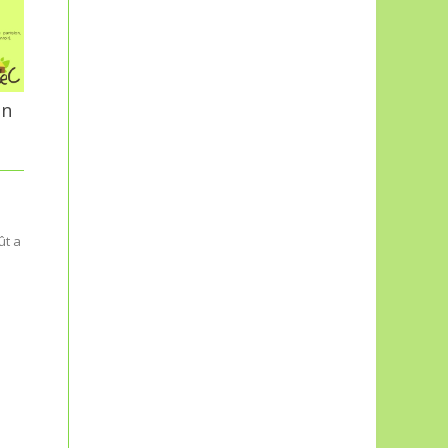
La fête de la musique c’est
vendredi! On en profite pour
savoir de quoi il s’agit? C’est
parti. Une...
on
ût a