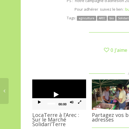
PS : notre campagne d’adhésion 202
Pour adhérer suivez le lien :
bu
Tags:
agriculture
AREC
bio
Solidari
0
J’aime
Lecteur
vidéo
00:00
LocaTerre à l’Arec :
Partagez vos 
Sur le Marché
adresses
Solidari’Terre