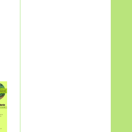
Les préparatifs de
Solidari’Terre 2013
sont lancés…
Nous préparons activement la
4e édition de nos rencontres
Petite histoire
Solidari’Terre, qui se
musicale
déroulera les 5 et 6 octobre,...