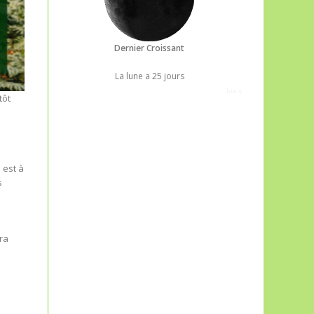
Dernier Croissant
La lune a 25 jours
Joe's
tôt
 est à
s
ra