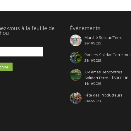
z-vous à la feuille de
Événements
hou
Marché Solidari’Terre
28/10/2025
Paniers Solidari’Terre tout
28/10/2025
XIV èmes Rencontres
Solidari’Terre – l’AREC UP
14/10/2025
Fête des Producteurs
23/05/2023