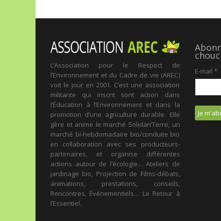
Abonne
chouc
L’Association pour le Respect de
E-mail
*
l’Environnement et du Cadre de vie (AREC)
voit le jour en 2001. C’est une association
militante qui inscrit sont action dans
l’Éducation à l’Environnement et dans la
promotion d’une agriculture durable. Elle
gère et anime le marché Solidari’Terre, un
marché bi-hebdomadaire bio/conduite bio
en collaboration avec ses producteurs-
partenaires, et organise différentes
actions autour de l’écologie… Ateliers de
jardinage bio, Projection de Films-débats,
animations, prestations, conseils,
Rencontres, Événementiels… Le Retour à
l’Essentiel.