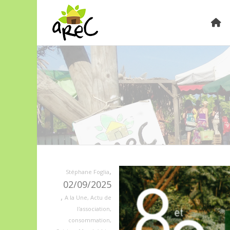
,
Stéphane Foglia
02/09/2025
,
A la Une
,
Actu de
l'association
,
consommation
,