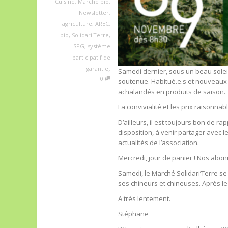
Cuisine
,
Marché bio
,
Newsletter
,
agriculture
,
AREC
,
bio
,
Solidari'Terre
,
SPG
,
système
participatif de
,
garantie
Samedi dernier, sous un beau soleil
0
soutenue. Habitué.e.s et nouveaux 
achalandés en produits de saison.
La convivialité et les prix raisonnab
D’ailleurs, il est toujours bon de r
disposition, à venir partager avec
actualités de l’association.
Mercredi, jour de panier ! Nos abon
Samedi, le Marché Solidari’Terre se
ses chineurs et chineuses. Après le
A très lentement.
Stéphane