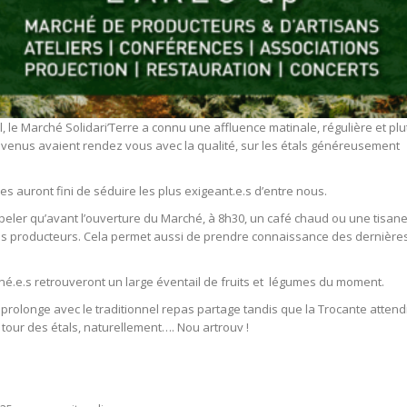
, le Marché Solidari’Terre a connu une affluence matinale, régulière et plu
venus avaient rendez vous avec la qualité, sur les étals généreusement
les auront fini de séduire les plus exigeant.e.s d’entre nous.
appeler qu’avant l’ouverture du Marché, à 8h30, un café chaud ou une tisane
 les producteurs. Cela permet aussi de prendre connaissance des dernière
né.e.s retrouveront un large éventail de fruits et légumes du moment.
 prolonge avec le traditionnel repas partage tandis que la Trocante attend
 tour des étals, naturellement…. Nou artrouv !