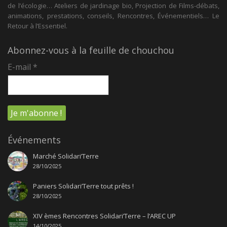
de l’écologie… Ateliers de jardinage bio, Projection de Films-débats,
animations, prestations, conseils, Rencontres, Événementiels… Le
Retour à l’Essentiel.
Abonnez-vous à la feuille de chouchou
E-mail
*
Événements
Marché Solidari’Terre
28/10/2025
Paniers Solidari’Terre tout prêts !
28/10/2025
XIV èmes Rencontres Solidari’Terre – l’AREC UP
14/10/2025