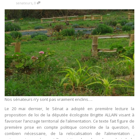
,
senateurs
0
Nos sénateurs n’y sont pas vraiment enclins….
Le 20 mai dernier, le Sénat a adopté en première lecture la
proposition de loi de la députée écologiste Brigitte ALLAIN visant à
favoriser l’ancrage territorial de l’alimentation. Ce texte fait figure de
première prise en compte politique concrète de la question, ô
combien nécessaire, de la relocalisation de l’alimentation ,