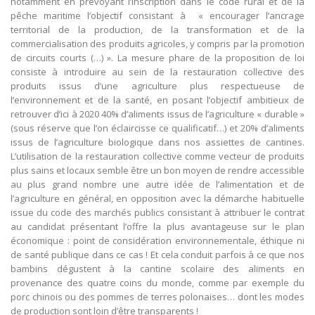
notamment en prévoyant l’inscription dans le code rural et de la
pêche maritime l’objectif consistant à « encourager l’ancrage
territorial de la production, de la transformation et de la
commercialisation des produits agricoles, y compris par la promotion
de circuits courts (…) ». La mesure phare de la proposition de loi
consiste à introduire au sein de la restauration collective des
produits issus d’une agriculture plus respectueuse de
l’environnement et de la santé, en posant l’objectif ambitieux de
retrouver d’ici à 2020 40% d’aliments issus de l’agriculture « durable »
(sous réserve que l’on éclaircisse ce qualificatif…) et 20% d’aliments
issus de l’agriculture biologique dans nos assiettes de cantines.
L’utilisation de la restauration collective comme vecteur de produits
plus sains et locaux semble être un bon moyen de rendre accessible
au plus grand nombre une autre idée de l’alimentation et de
l’agriculture en général, en opposition avec la démarche habituelle
issue du code des marchés publics consistant à attribuer le contrat
au candidat présentant l’offre la plus avantageuse sur le plan
économique : point de considération environnementale, éthique ni
de santé publique dans ce cas ! Et cela conduit parfois à ce que nos
bambins dégustent à la cantine scolaire des aliments en
provenance des quatre coins du monde, comme par exemple du
porc chinois ou des pommes de terres polonaises… dont les modes
de production sont loin d’être transparents !