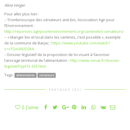
Aline Verger
Pour aller plus loin :
– Trombinoscope des sénateurs anti-bio, Association Agir pour
l’Environnement :
http://reponses.agirpourlenvironnement.org/cantinebio-senateurs/
– « Manger bio et local dans les cantines, c’est possible », exemple
de la commune de Barjac :
https://www.youtube.com/watch?
v=zTQoUN2D2k4
– Dossier législatif de la proposition de loi visant à favoriser
l’ancrage territorial de l’alimentation :
http://www.senat.fr/dossier-
legislatif/ppl15-303.html
Tags:
alimentation
senateurs
PARTAGER CECI
0
J’aime