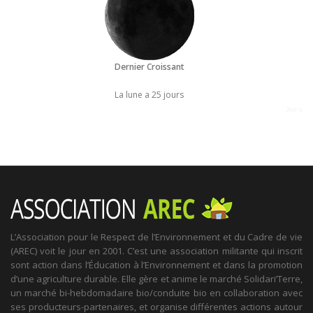
Dernier Croissant
La lune a 25 jours
Joe's
L’Association pour le Respect de l’Environnement et du Cadre de vie
(AREC) voit le jour en 2001. C’est une association militante qui inscrit
sont action dans l’Éducation à l’Environnement et dans la promotion
d’une agriculture durable. Elle gère et anime le marché Solidari’Terre,
un marché bi-hebdomadaire bio/conduite bio en collaboration avec
ses producteurs-partenaires, et organise différentes actions autour