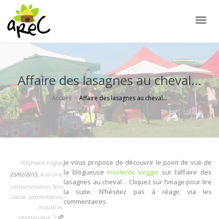
Active
Affaire des lasagnes au cheval…
Accueil
Affaire des lasagnes au cheval…
,
Je vous propose de découvrir le point de vue de
Stéphane Foglia
la blogueuse
Insolente Veggie
sur l’affaire des
,
25/02/2013
A la Une
,
lasagnes au cheval… Cliquez sur l’image pour lire
consommation
,
Non
la suite. N’hésitez pas à réagir via les
classé
,
alimentation
,
commentaires.
industrie
,
,
végétarisme
2