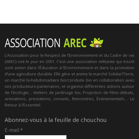
L’Association pour le Respect de l’Environnement et du Cadre de vie
(AREC) voit le jour en 2001. C’est une association militante qui inscrit
sont action dans l’Éducation à l’Environnement et dans la promotion
d’une agriculture durable. Elle gère et anime le marché Solidari’Terre,
un marché bi-hebdomadaire bio/conduite bio en collaboration avec
ses producteurs-partenaires, et organise différentes actions autour
de l’écologie… Ateliers de jardinage bio, Projection de Films-débats,
animations, prestations, conseils, Rencontres, Événementiels… Le
Retour à l’Essentiel.
Abonnez-vous à la feuille de chouchou
E-mail
*