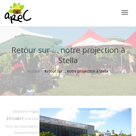
Active
Retour sur … notre projection à
Stella
Accueil
Retour sur … notre projection à Stella
,
Stéphane Foglia
,
21/11/2017
A la Une
,
Actu de l'association
,
Evenementiels
,