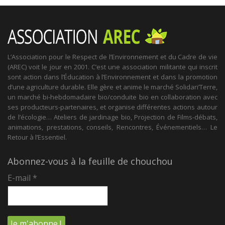
L’Association pour le Respect de l’Environnement et du Cadre de vie
(AREC) voit le jour en 2001. C’est une association militante qui inscrit
sont action dans l’Éducation à l’Environnement et dans la promotion
d’une agriculture durable. Elle gère et anime le marché Solidari’Terre,
un marché bi-hebdomadaire bio/conduite bio en collaboration avec
ses producteurs-partenaires, et organise différentes actions autour
de l’écologie… Ateliers de jardinage bio, Projection de Films-débats,
animations, prestations, conseils, Rencontres, Événementiels… Le
Retour à l’Essentiel.
Abonnez-vous à la feuille de chouchou
E-mail
*