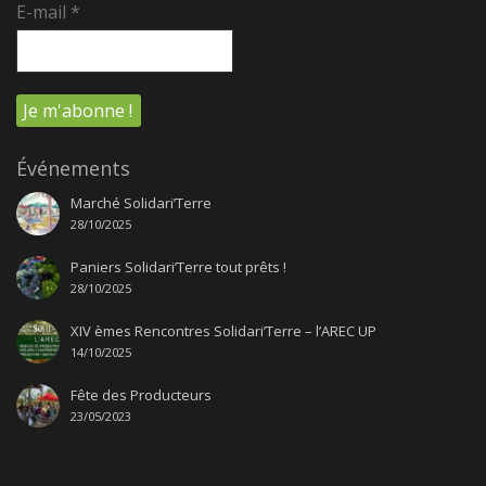
E-mail
*
Événements
Marché Solidari’Terre
28/10/2025
Paniers Solidari’Terre tout prêts !
28/10/2025
XIV èmes Rencontres Solidari’Terre – l’AREC UP
14/10/2025
Fête des Producteurs
23/05/2023