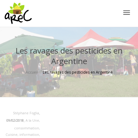
Active
Les ravages des pesticides en
Argentine
Accueil
Les ravages des pesticides en Argentine
,
Stéphane Foglia
,
09/02/2018
A la Une
,
consommation
,
Cuisine
,
information
,