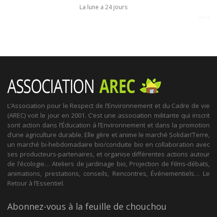
La lune a 24 jours
Joe's
L’Association pour le Respect de l’Environnement et du Cadre de vie
(AREC) voit le jour en 2001. C’est une association militante qui inscrit
sont action dans l’Éducation à l’Environnement et dans la promotion
d’une agriculture durable. Elle gère et anime le marché Solidari’Terre,
un marché bi-hebdomadaire bio/conduite bio en collaboration avec
ses producteurs-partenaires, et organise différentes actions autour
de l’écologie… Ateliers de jardinage bio, Projection de Films-débats,
animations, prestations, conseils, Rencontres, Événementiels… Le
Retour à l’Essentiel.
Abonnez-vous à la feuille de chouchou