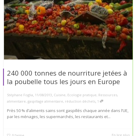
240 000 tonnes de nourriture jetées à
la poubelle tous les jours en Europe
,
,
Stéphane Foglia
11/08/2013
Cuisine
,
Ecologie pratique
,
Ressources
,
,
alimentaire
,
gaspillage alimentaire
,
réduction déchets
1
Près 50 % d’aliments sains sont gaspillés chaque année dans l’UE,
par les ménages, les supermarchés, les restaurants et...
En lire plus
0
J’aime