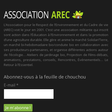
L’Association pour le Respect de l’Environnement et du Cadre de vie
(AREC) voit le jour en 2001. C’est une association militante qui inscrit
sont action dans l’Éducation à l’Environnement et dans la promotion
d’une agriculture durable. Elle gère et anime le marché Solidari’Terre,
un marché bi-hebdomadaire bio/conduite bio en collaboration avec
ses producteurs-partenaires, et organise différentes actions autour
de l’écologie… Ateliers de jardinage bio, Projection de Films-débats,
animations, prestations, conseils, Rencontres, Événementiels… Le
Retour à l’Essentiel.
Abonnez-vous à la feuille de chouchou
E-mail
*