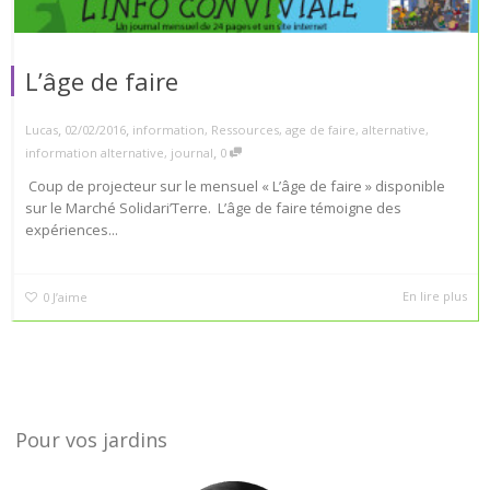
L’âge de faire
,
,
Lucas
02/02/2016
information
,
Ressources
,
age de faire
,
alternative
,
,
information alternative
,
journal
0
Coup de projecteur sur le mensuel « L’âge de faire » disponible
sur le Marché Solidari’Terre. L’âge de faire témoigne des
expériences...
En lire plus
0
J’aime
Pour vos jardins