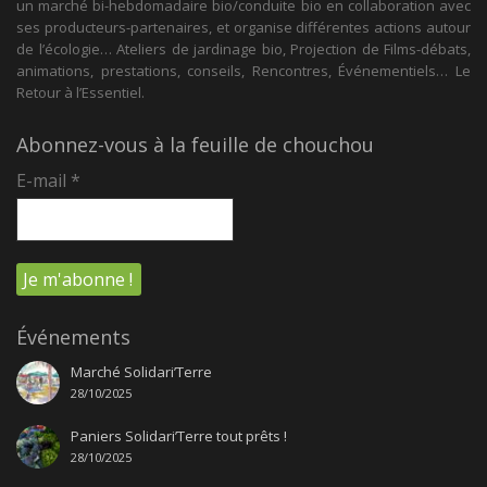
un marché bi-hebdomadaire bio/conduite bio en collaboration avec
ses producteurs-partenaires, et organise différentes actions autour
de l’écologie… Ateliers de jardinage bio, Projection de Films-débats,
animations, prestations, conseils, Rencontres, Événementiels… Le
Retour à l’Essentiel.
Abonnez-vous à la feuille de chouchou
E-mail
*
Événements
Marché Solidari’Terre
28/10/2025
Paniers Solidari’Terre tout prêts !
28/10/2025