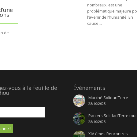
nombreux, est une
d’une
problématique majeure po
ions
l’avenir de l’humanité. En
cause,...
en de
z-vous à la feuille de
Événements
hou
Marché Solidari’Terre
28/10/2025
Paniers Solidari’Terre tout
28/10/2025
XIV èmes Rencontres