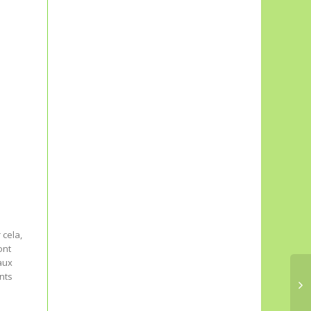
 cela,
ont
aux
nts