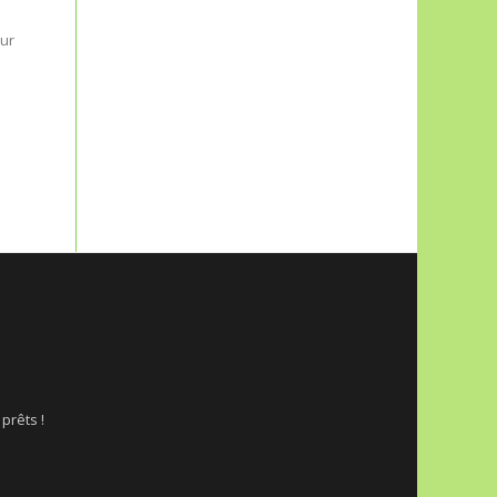
Initiation à
l’Agriculture
ur
Biologique, dimanche
26 janvier
L’AREC propose régulièrement
des sessions de formation à
l’Agriculture Biologique. Elles
se déroulent sur une journée
entière, un dimanche,...
 prêts !