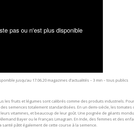
sponible jusqu’au 17.06.20
magazines d’actualités – 3 min – tous publics
us les fruits et légumes sont calibrés comme des produits industriels. Pour
nt des semences totalement standardisées.
En un demi-siècle, les tomates 
 leurs vitamines, et beaucoup de leur goût. Une poignée de géants mondi
llemand Bayer ou le Français Limagrain. En Inde, des femmes et des enfa
La santé pâtit également de cette course à la semence.