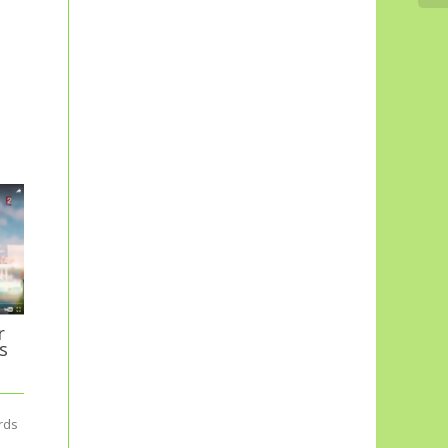
L’hydrolat de
géranium
r
L’hydrolat de géranium est
s
obtenu à partir de la
distillation du géranium. Il est
caractérisé par une odeur
fleurie...
ards