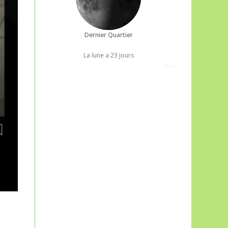
Dernier Quartier
La lune a 23 jours
Joe's