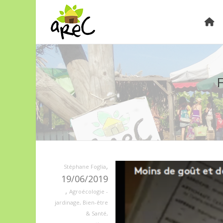
F
,
Stéphane Foglia
19/06/2019
,
Agroécologie -
jardinage
,
Bien-être
& Santé
,