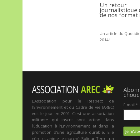
Un retour
journalistique 
de nos format
Un article du Quotidi
2014 !
Abonne
chouc
L’Association pour le Respect de
E-mail
*
l’Environnement et du Cadre de vie (AREC)
voit le jour en 2001. C’est une association
militante qui inscrit sont action dans
l’Éducation à l’Environnement et dans la
promotion d’une agriculture durable. Elle
gère et anime le marché Solidari’Terre, un