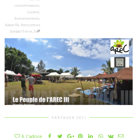
consommation
,
Cuisine
,
Evenementiels
,
Kabar'Ek
,
Rencontres
,
Solidari'Terre
0
PARTAGER CECI
6
J'adore