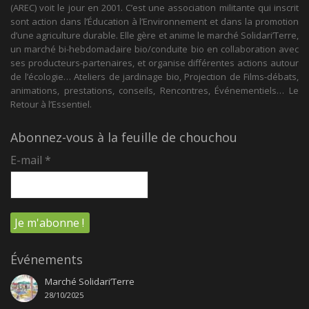
(AREC) voit le jour en 2001. C’est une association militante qui inscrit
sont action dans l’Éducation à l’Environnement et dans la promotion
d’une agriculture durable. Elle gère et anime le marché Solidari’Terre,
un marché bi-hebdomadaire bio/conduite bio en collaboration avec
ses producteurs-partenaires, et organise différentes actions autour
de l’écologie… Ateliers de jardinage bio, Projection de Films-débats,
animations, prestations, conseils, Rencontres, Événementiels… Le
Retour à l’Essentiel.
Abonnez-vous à la feuille de chouchou
E-mail
*
Événements
Marché Solidari’Terre
28/10/2025