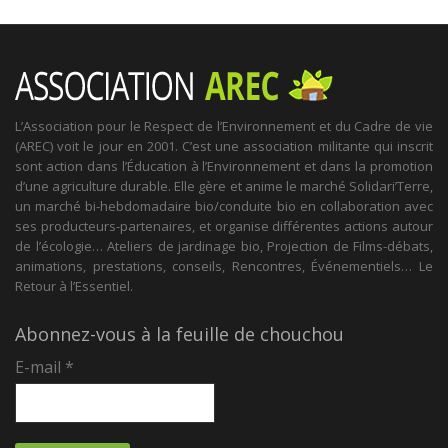
L’Association pour le Respect de l’Environnement et du Cadre de vie
(AREC) voit le jour en 2001. C’est une association militante qui inscrit
sont action dans l’Éducation à l’Environnement et dans la promotion
d’une agriculture durable. Elle gère et anime le marché Solidari’Terre,
un marché bi-hebdomadaire bio/conduite bio en collaboration avec
ses producteurs-partenaires, et organise différentes actions autour
de l’écologie… Ateliers de jardinage bio, Projection de Films-débats,
animations, prestations, conseils, Rencontres, Événementiels… Le
Retour à l’Essentiel.
Abonnez-vous à la feuille de chouchou
E-mail
*