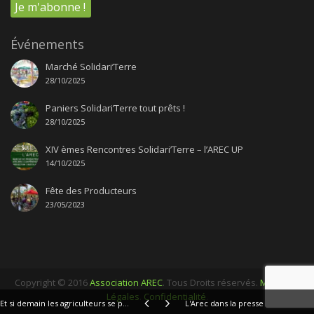
Événements
Marché Solidari’Terre
28/10/2025
Paniers Solidari’Terre tout prêts !
28/10/2025
XIV èmes Rencontres Solidari’Terre – l’AREC UP
14/10/2025
Fête des Producteurs
23/05/2023
Copyright © 2016
Association AREC
. Tous Droits réservés.
Mentions
Légales
.
Confidentialité
.
Et si demain les agriculteurs se passaient des coopératives
L'Arec dans la presse