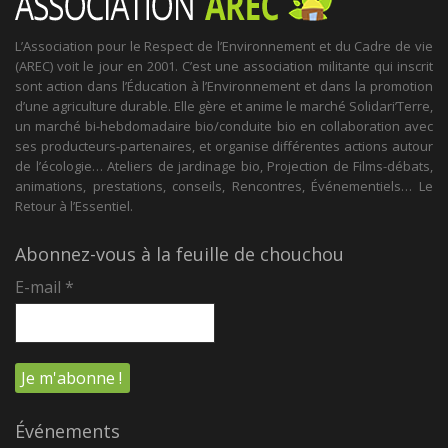
L’Association pour le Respect de l’Environnement et du Cadre de vie
(AREC) voit le jour en 2001. C’est une association militante qui inscrit
sont action dans l’Éducation à l’Environnement et dans la promotion
d’une agriculture durable. Elle gère et anime le marché Solidari’Terre,
un marché bi-hebdomadaire bio/conduite bio en collaboration avec
ses producteurs-partenaires, et organise différentes actions autour
de l’écologie… Ateliers de jardinage bio, Projection de Films-débats,
animations, prestations, conseils, Rencontres, Événementiels… Le
Retour à l’Essentiel.
Abonnez-vous à la feuille de chouchou
E-mail
*
Événements