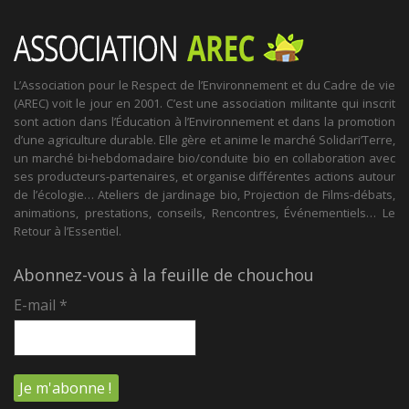
L’Association pour le Respect de l’Environnement et du Cadre de vie
(AREC) voit le jour en 2001. C’est une association militante qui inscrit
sont action dans l’Éducation à l’Environnement et dans la promotion
d’une agriculture durable. Elle gère et anime le marché Solidari’Terre,
un marché bi-hebdomadaire bio/conduite bio en collaboration avec
ses producteurs-partenaires, et organise différentes actions autour
de l’écologie… Ateliers de jardinage bio, Projection de Films-débats,
animations, prestations, conseils, Rencontres, Événementiels… Le
Retour à l’Essentiel.
Abonnez-vous à la feuille de chouchou
E-mail
*