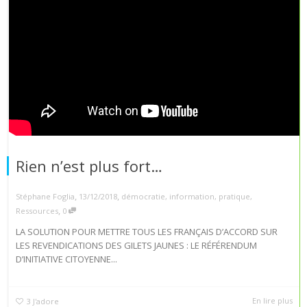
Rien n’est plus fort…
,
,
Stéphane Foglia
13/12/2018
démocratie
,
information
,
pratique
,
,
Ressources
0
LA SOLUTION POUR METTRE TOUS LES FRANÇAIS D’ACCORD SUR
LES REVENDICATIONS DES GILETS JAUNES : LE RÉFÉRENDUM
D’INITIATIVE CITOYENNE...
En lire plus
3
J'adore