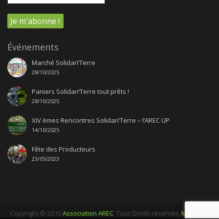
Événements
Marché Solidari’Terre
28/10/2025
Paniers Solidari’Terre tout prêts !
28/10/2025
XIV èmes Rencontres Solidari’Terre – l’AREC UP
14/10/2025
Fête des Producteurs
23/05/2023
Copyright © 2016
Association AREC
. Tous Droits réservés.
Mentions