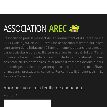
L’Association pour le Respect de l’Environnement et du Cadre de vie
(AREC) voit le jour en 2001. C’est une association militante qui inscrit
sont action dans l’Éducation à l’Environnement et dans la promotion
d’une agriculture durable. Elle gère et anime le marché Solidari’Terre,
un marché bi-hebdomadaire bio/conduite bio en collaboration avec
ses producteurs-partenaires, et organise différentes actions autour
de l’écologie… Ateliers de jardinage bio, Projection de Films-débats,
animations, prestations, conseils, Rencontres, Événementiels… Le
Retour à l’Essentiel.
Abonnez-vous à la feuille de chouchou
E-mail
*