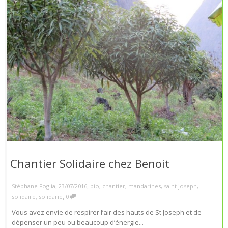
Chantier Solidaire chez Benoit
,
,
Stéphane Foglia
23/07/2016
bio
,
chantier
,
mandarines
,
saint joseph
,
,
solidaire
,
solidarie
0
Vous avez envie de respirer l’air des hauts de St Joseph et de
dépenser un peu ou beaucoup d’énergie...