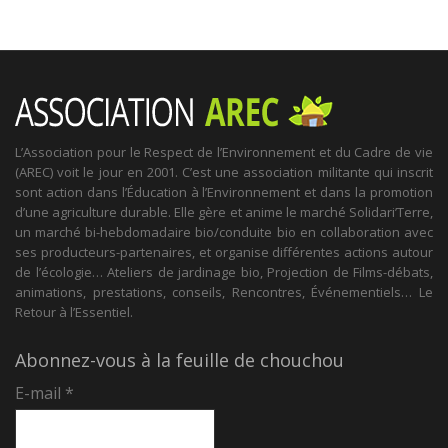
L’Association pour le Respect de l’Environnement et du Cadre de vie
(AREC) voit le jour en 2001. C’est une association militante qui inscrit
sont action dans l’Éducation à l’Environnement et dans la promotion
d’une agriculture durable. Elle gère et anime le marché Solidari’Terre,
un marché bi-hebdomadaire bio/conduite bio en collaboration avec
ses producteurs-partenaires, et organise différentes actions autour
de l’écologie… Ateliers de jardinage bio, Projection de Films-débats,
animations, prestations, conseils, Rencontres, Événementiels… Le
Retour à l’Essentiel.
Abonnez-vous à la feuille de chouchou
E-mail
*