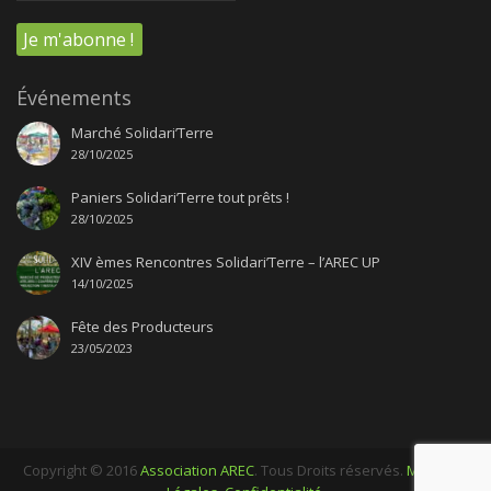
Événements
Marché Solidari’Terre
28/10/2025
Paniers Solidari’Terre tout prêts !
28/10/2025
XIV èmes Rencontres Solidari’Terre – l’AREC UP
14/10/2025
Fête des Producteurs
23/05/2023
Copyright © 2016
Association AREC
. Tous Droits réservés.
Mentions