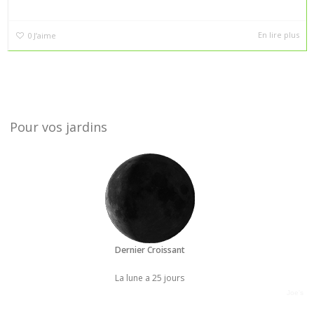
En lire plus
0
J’aime
Pour vos jardins
Dernier Croissant
La lune a 25 jours
Joe's