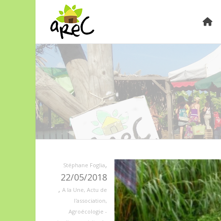
,
Stéphane Foglia
22/05/2018
,
A la Une
,
Actu de
l'association
,
Agroécologie -