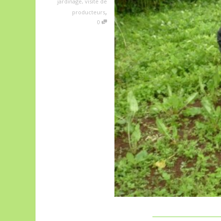
jardinage
,
visite de
,
producteurs
0