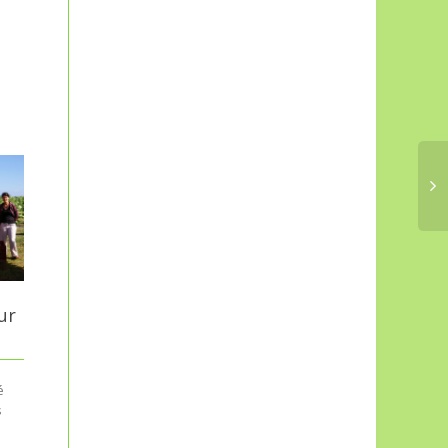
L’AREC monte une
MoonLodge
Projection,
On retrouve le concept de
conférence débat
animée par Bernard
MoonLodge (ou tente rouge)
ur
Astruc
dans pas mal de cultures, et
notamment dans les
traditions...
Pensez à nous prévenir de
é
votre venue : Venez
s
nombreuses et nombreux !
Gâteaux, tartes, quiches et