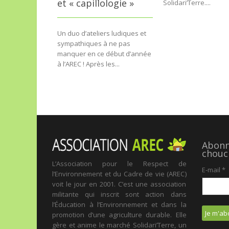
et « capillologie »
Solidari’Terre....
Un duo d’ateliers ludiques et
sympathiques à ne pas
manquer en ce début d’année
à l’AREC ! Après les...
Abonne
chouc
L’Association pour le Respect de
E-mail
*
l’Environnement et du Cadre de vie (AREC)
voit le jour en 2001. C’est une association
militante qui inscrit sont action dans
l’Éducation à l’Environnement et dans la
promotion d’une agriculture durable. Elle
gère et anime le marché Solidari’Terre, un