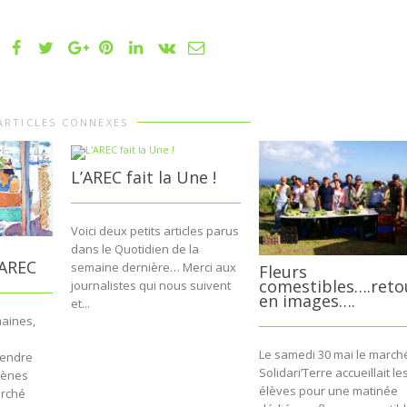
ARTICLES CONNEXES
L’AREC fait la Une !
Voici deux petits articles parus
dans le Quotidien de la
’AREC
semaine dernière… Merci aux
Fleurs
comestibles….reto
journalistes qui nous suivent
en images….
et...
maines,
Le samedi 30 mai le march
rendre
Solidari’Terre accueillait le
scènes
élèves pour une matinée
arché