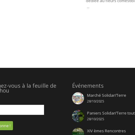
dédiée au fleurs comestibl
...
z-vous à la feuille de
Événements
hou
Marché Solidari’Terre
28/10/2025
Paniers Solidari’Terre tout
28/10/2025
XIV èmes Rencontres