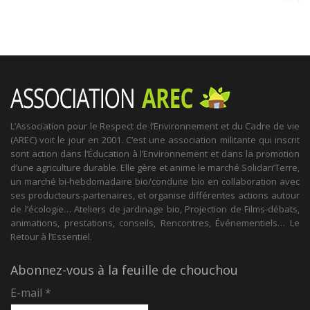
L’Association pour le Respect de l’Environnement et du Cadre de vie
(AREC) voit le jour en 2001. C’est une association militante qui inscrit
sont action dans l’Éducation à l’Environnement et dans la promotion
d’une agriculture durable. Elle gère et anime le marché Solidari’Terre,
un marché bi-hebdomadaire bio/conduite bio en collaboration avec
ses producteurs-partenaires, et organise différentes actions autour
de l’écologie… Ateliers de jardinage bio, Projection de Films-débats,
animations, prestations, conseils, Rencontres, Événementiels… Le
Retour à l’Essentiel.
Abonnez-vous à la feuille de chouchou
E-mail
*