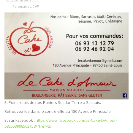
Actu de l'association
,
,
Partenaires
0
Et Point relais de nos Paniers Solidari’Terre à St Louis.
Retrouvez-les dans le centre ville au 180 Avenue Principale
Et sur Facebook :
https://www.facebook.com/Le-Cake-DAmour-
682553998503158/?fref=ts