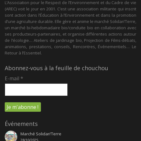
L’Association pour le Respect de l’Environnement et du Cadre de vie
(AREC) voit le jour en 2001. C’est une association militante qui inscrit
sont action dans l’Éducation à l’Environnement et dans la promotion
d’une agriculture durable. Elle gère et anime le marché Solidari’Terre,
un marché bi-hebdomadaire bio/conduite bio en collaboration avec
ses producteurs-partenaires, et organise différentes actions autour
de l’écologie… Ateliers de jardinage bio, Projection de Films-débats,
animations, prestations, conseils, Rencontres, Événementiels… Le
Retour à l’Essentiel.
Abonnez-vous à la feuille de chouchou
E-mail
*
Événements
Marché Solidari’Terre
28/10/2025