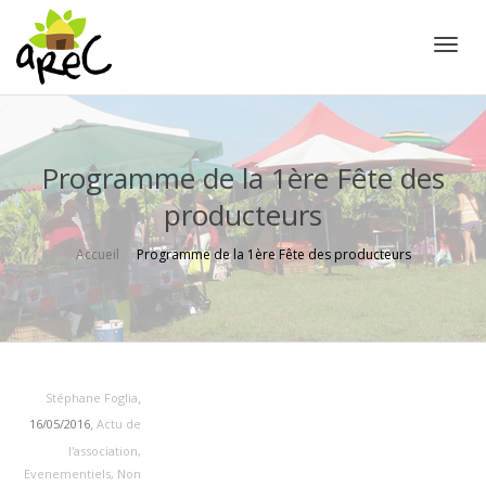
Active
Programme de la 1ère Fête des
producteurs
Accueil
Programme de la 1ère Fête des producteurs
,
Stéphane Foglia
,
16/05/2016
Actu de
l'association
,
Evenementiels
,
Non