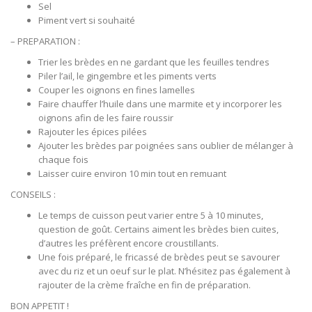
Sel
Piment vert si souhaité
– PREPARATION :
Trier les brèdes en ne gardant que les feuilles tendres
Piler l’ail, le gingembre et les piments verts
Couper les oignons en fines lamelles
Faire chauffer l’huile dans une marmite et y incorporer les
oignons afin de les faire roussir
Rajouter les épices pilées
Ajouter les brèdes par poignées sans oublier de mélanger à
chaque fois
Laisser cuire environ 10 min tout en remuant
CONSEILS :
Le temps de cuisson peut varier entre 5 à 10 minutes,
question de goût. Certains aiment les brèdes bien cuites,
d’autres les préfèrent encore croustillants.
Une fois préparé, le fricassé de brèdes peut se savourer
avec du riz et un oeuf sur le plat. N’hésitez pas également à
rajouter de la crème fraîche en fin de préparation.
BON APPETIT !