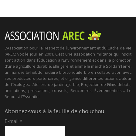
L’Association pour le Respect de l’Environnement et du Cadre de vie
(AREC) voit le jour en 2001. C’est une association militante qui inscrit
sont action dans l’Éducation à l’Environnement et dans la promotion
d’une agriculture durable. Elle gère et anime le marché Solidari’Terre,
un marché bi-hebdomadaire bio/conduite bio en collaboration avec
ses producteurs-partenaires, et organise différentes actions autour
de l’écologie… Ateliers de jardinage bio, Projection de Films-débats,
animations, prestations, conseils, Rencontres, Événementiels… Le
Retour à l’Essentiel.
Abonnez-vous à la feuille de chouchou
E-mail
*