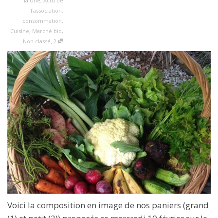
la Une
,
Actu de
l'association
,
consommation
,
Cuisine
,
Marché bio
,
,
Non classé
2
Voici la composition en image de nos paniers (grand