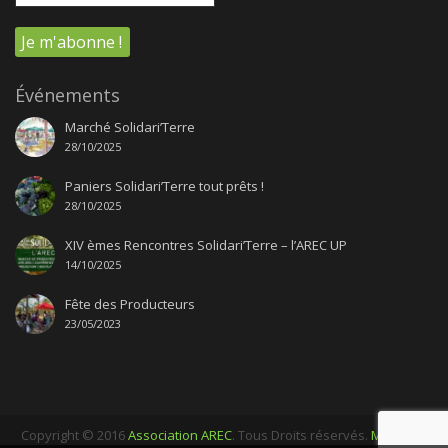
Événements
Marché Solidari’Terre
28/10/2025
Paniers Solidari’Terre tout prêts !
28/10/2025
XIV èmes Rencontres Solidari’Terre – l’AREC UP
14/10/2025
Fête des Producteurs
23/05/2023
Copyright © 2016
Association AREC
. Tous Droits réservés.
Mentions