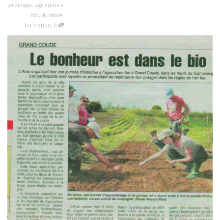
jardinage
,
agriculture
bio
,
durable
,
,
formation
0