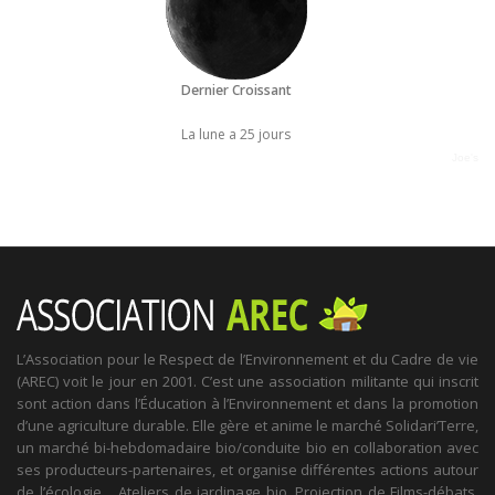
Dernier Croissant
La lune a 25 jours
Joe's
L’Association pour le Respect de l’Environnement et du Cadre de vie
(AREC) voit le jour en 2001. C’est une association militante qui inscrit
sont action dans l’Éducation à l’Environnement et dans la promotion
d’une agriculture durable. Elle gère et anime le marché Solidari’Terre,
un marché bi-hebdomadaire bio/conduite bio en collaboration avec
ses producteurs-partenaires, et organise différentes actions autour
de l’écologie… Ateliers de jardinage bio, Projection de Films-débats,