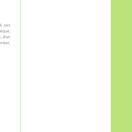
 à ses
tèque,
, d’un
ntier,