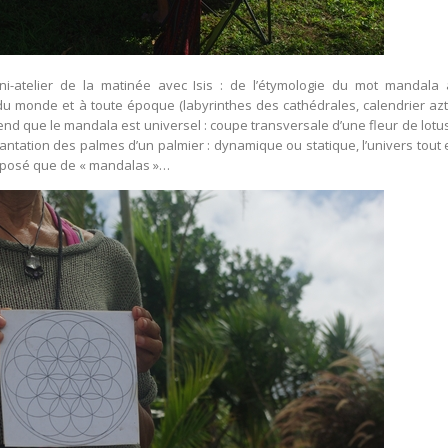
ni-atelier de la matinée avec Isis : de l’étymologie du mot mandala
du monde et à toute époque (labyrinthes des cathédrales, calendrier az
nd que le mandala est universel : coupe transversale d’une fleur de lotus
lantation des palmes d’un palmier : dynamique ou statique, l’univers tout e
mposé que de « mandalas »…