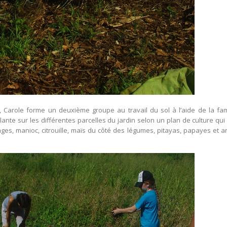
 Carole forme un deuxième groupe au travail du sol à l’aide de la f
lante sur les différentes parcelles du jardin selon un plan de culture qui f
onges, manioc, citrouille, maïs du côté des légumes, pitayas, papayes et 