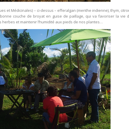
s et Médicinales) – ci-dessus – efferalgan (menthe indienne), thym, citro
bonne couche de broyat en guise de paillage, qui va favoriser la vie d
herbes et maintenir l’humidité aux pieds de nos plantes…