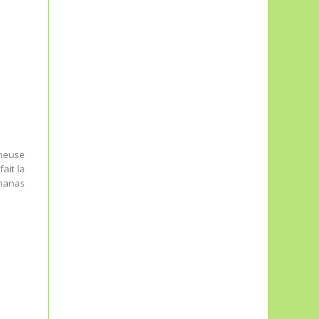
ameuse
ait la
ananas