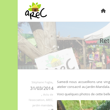
Ret
,
Samedi nous accueillions une vingta
Stéphane Foglia
atelier consacré au Jardin-Mandala.
31/03/2014
,
Voici quelques photos de cette bel
Actu de
l'association
,
AREC
,
,
jardin-mandala