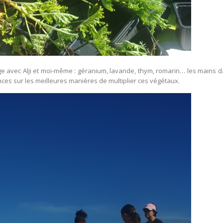
e avec Alji et moi-même : géranium, lavande, thym, romarin… les mains d
ces sur les meilleures manières de multiplier ces végétaux.