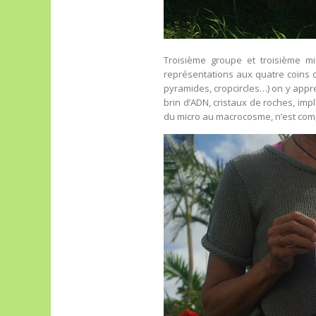
Troisième groupe et troisième mi
représentations aux quatre coins 
pyramides, cropcircles…) on y appre
brin d’ADN, cristaux de roches, imp
du micro au macrocosme, n’est co