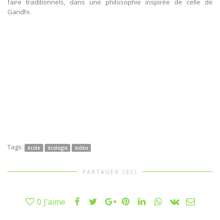
faire traditionnels, dans une philosophie inspirée de celle de
Gandhi.
Tags:
école
écologie
vidéo
PARTAGER CECI
0
J’aime