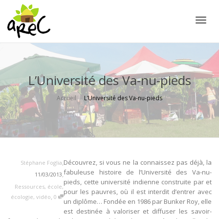
Active
L’Université des Va-nu-pieds
Accueil
L’Université des Va-nu-pieds
,
Découvrez, si vous ne la connaissez pas déjà, la
Stéphane Foglia
fabuleuse histoire de l’Université des Va-nu-
,
11/03/2013
pieds, cette université indienne construite par et
Ressources
,
école
,
pour les pauvres, où il est interdit d’entrer avec
,
écologie
,
vidéo
0
un diplôme… Fondée en 1986 par Bunker Roy, elle
est destinée à valoriser et diffuser les savoir-