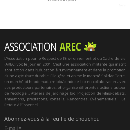
Joe's
L’Association pour le Respect de l’Environnement et du Cadre de vie
(AREC) voit le jour en 2001. C’est une association militante qui inscrit
sont action dans l’Éducation à l’Environnement et dans la promotion
d’une agriculture durable. Elle gère et anime le marché Solidari’Terre,
un marché bi-hebdomadaire bio/conduite bio en collaboration avec
ses producteurs-partenaires, et organise différentes actions autour
de l’écologie… Ateliers de jardinage bio, Projection de Films-débats,
animations, prestations, conseils, Rencontres, Événementiels… Le
Retour à l’Essentiel.
Abonnez-vous à la feuille de chouchou
E-mail
*