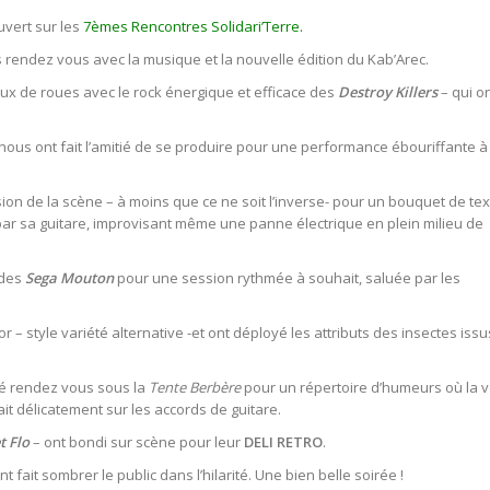
ouvert sur les
7èmes Rencontres Solidari’Terre.
is rendez vous avec la musique et la nouvelle édition du Kab’Arec.
ux de roues avec le rock énergique et efficace des
Destroy Killers
– qui o
nous ont fait l’amitié de se produire pour une performance ébouriffante à 
ion de la scène – à moins que ce ne soit l’inverse- pour un bouquet de te
 sa guitare, improvisant même une panne électrique en plein milieu de
 des
Sega Mouton
pour une session rythmée à souhait, saluée par les
r – style variété alternative -et ont déployé les attributs des insectes iss
é rendez vous sous la
Tente Berbère
pour un répertoire d’humeurs où la v
it délicatement sur les accords de guitare.
t Flo
– ont bondi sur scène pour leur
DELI RETRO
.
fait sombrer le public dans l’hilarité. Une bien belle soirée !