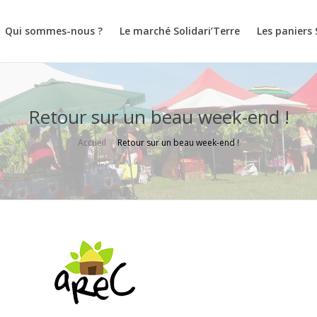
Qui sommes-nous ?
Le marché Solidari’Terre
Les paniers 
Retour sur un beau week-end !
Accueil
Retour sur un beau week-end !