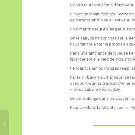
Merci à toutes et à tous d’être ven
Dimanche matin,c’est pour certains 
Kab’Arec quand le soleil est venu d
Un dimanche tout en langueur s’ann
On le sait , ce ne sont pas seuleme
nous faut nuancer le propos en ce q
Dans une ambiance de joyeuse kerm
lézarder sous le pied de bois, non 
Pendant ce temps d’autres remplissen
Par là on bavarde… Par ici on se fa
avec bonheur les travaux d’Anne et 
« avec Isabelle Hoarau-Joly.
On se replonge dans les souvenirs e
Pour conclure, la fête était belle ! M