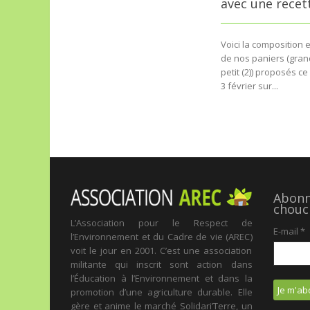
avec une recett
Voici la composition 
de nos paniers (grand
petit (2)) proposés c
3 février sur...
Abonne
chouc
L’Association pour le Respect de
E-mail
*
l’Environnement et du Cadre de vie (AREC)
voit le jour en 2001. C’est une association
militante qui inscrit sont action dans
l’Éducation à l’Environnement et dans la
promotion d’une agriculture durable. Elle
gère et anime le marché Solidari’Terre, un