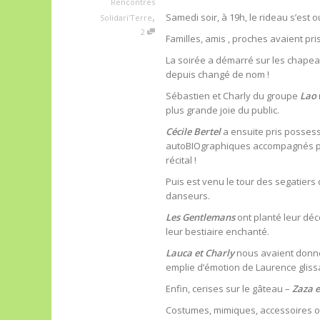
Rencontres
,
Samedi soir, à 19h, le rideau s’est 
Solidari'Terre
2
Familles, amis , proches avaient pr
La soirée a démarré sur les chapea
depuis changé de nom !
Sébastien et Charly du groupe
Lao
plus grande joie du public.
Cécile Bertel
a ensuite pris possess
autoBIOgraphiques accompagnés par
récital !
Puis est venu le tour des segatiers
danseurs.
Les Gentlemans
ont planté leur déco
leur bestiaire enchanté.
Lauca et Charly
nous avaient donn
emplie d’émotion de Laurence glissa
Enfin, cerises sur le gâteau –
Zaza e
Costumes, mimiques, accessoires ont 