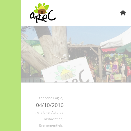
,
Stéphane Foglia
04/10/2016
,
A la Une
,
Actu de
l'association
,
Evenementiels
,