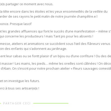
u(e)s partager ce moment avec nous.
la tête encore dans les étoiles et les yeux ensommeillés de la veillée du
arder de ses rayons le petit matin de notre journée champêtre.e l
once. Presque lascif
nt les grandes affluences qui font le succès d’une manifestation – même s’i
ui concerne les producteurs ! mais Tant pis pour les absents !
esse, ateliers et animations se succèdent sous l’œil des flâneurs venus
loin des enfants qui s’adonnent au jardinage.
t leur cabas ou se fontt plaisir d’ un bijou ou d’une confiture ! Ou des de
it masser ! Les mains, les pieds… même les oreilles sont câlinées ! On déc
d’Alain. On s’inscrit pour notre prochain atelier « Fleurs sauvages comesti
t on investigue les futurs.
erci à tous ses artisan(e)s !
PARTAGER CECI