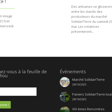
e !
Des artisanes se glisseron
entre les stands des
en image
producteurs du marché
 (1) et
Solidari’Terre du samedi 2
e mercredi
mai. Les créatrices
présenteront...
z-vous à la feuille de
Événements
hou
Marché Solidari’Terre
28/10/2025
Paniers Solidari’Terre tout
28/10/2025
XIV èmes Rencontres