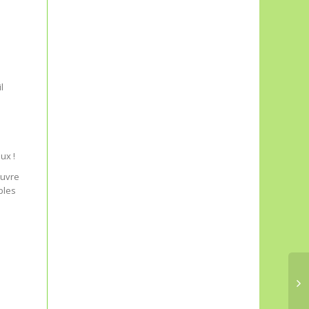
l
ux !
ouvre
bles