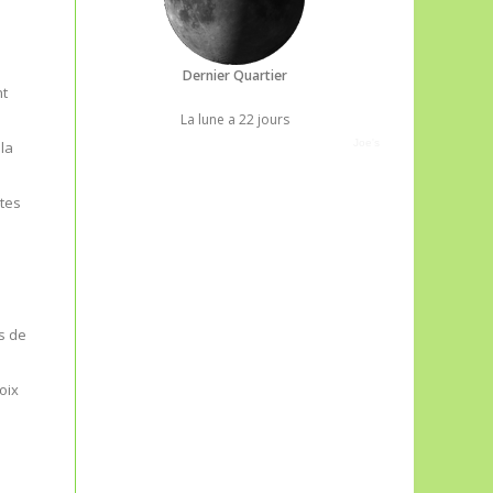
Dernier Quartier
nt
La lune a 22 jours
Joe's
la
xtes
us de
oix