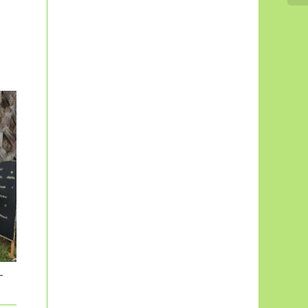
L’AREC in Loca’Terre
« Être consom’acteur
Immersion à Grand-
à la Réunion… »
Bassin
Être consom’acteur à la
Grand Bassin! Une randonnée
Réunion, c’était le thème de la
bien connue de tous. Pour
–
dernière émission Loca’Terre
info, de Bois Court, situé à
diffusée sur Réunion 1ère
1 350 mètres d’altitude, il faut...
dimanche dernier....