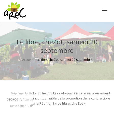
Active
Le libre, cheZot, samedi 20
septembre
Accueil
Le libre, cheZot, samedi 20 septembre
,
Le collectif Libre974 vous invite à un évènement
Stéphane Foglia
incontournable de la promotion de la culture Libre
,
04/09/2014
Actu de
à la Réunion !
« Le libre, cheZot »
,
l'association
0