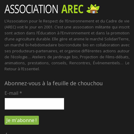
L’Association pour le Respect de l’Environnement et du Cadre de vie
(AREC) voit le jour en 2001. C’est une association militante qui inscrit
sont action dans l’Éducation à l’Environnement et dans la promotion
d’une agriculture durable. Elle gère et anime le marché Solidari’Terre,
un marché bi-hebdomadaire bio/conduite bio en collaboration avec
ses producteurs-partenaires, et organise différentes actions autour
de l’écologie… Ateliers de jardinage bio, Projection de Films-débats,
animations, prestations, conseils, Rencontres, Événementiels… Le
Retour à l’Essentiel.
Abonnez-vous à la feuille de chouchou
E-mail
*