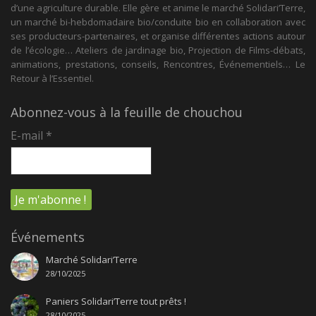
d’une agriculture durable. Elle gère et anime le marché Solidari’Terre,
un marché bi-hebdomadaire bio/conduite bio en collaboration avec
ses producteurs-partenaires, et organise différentes actions autour
de l’écologie… Ateliers de jardinage bio, Projection de Films-débats,
animations, prestations, conseils, Rencontres, Événementiels… Le
Retour à l’Essentiel.
Abonnez-vous à la feuille de chouchou
E-mail
*
Événements
Marché Solidari’Terre
28/10/2025
Paniers Solidari’Terre tout prêts !
28/10/2025