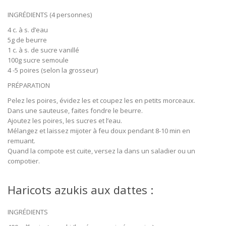
INGRÉDIENTS (4 personnes)
4 c. à s. d’eau
5g de beurre
1 c. à s. de sucre vanillé
100g sucre semoule
4 -5 poires (selon la grosseur)
PRÉPARATION
Pelez les poires, évidez les et coupez les en petits morceaux.
Dans une sauteuse, faites fondre le beurre.
Ajoutez les poires, les sucres et l’eau.
Mélangez et laissez mijoter à feu doux pendant 8-10 min en
remuant.
Quand la compote est cuite, versez la dans un saladier ou un
compotier.
Haricots azukis aux dattes :
INGRÉDIENTS