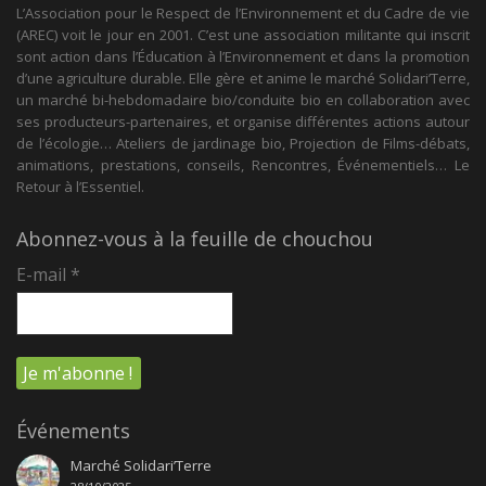
L’Association pour le Respect de l’Environnement et du Cadre de vie
(AREC) voit le jour en 2001. C’est une association militante qui inscrit
sont action dans l’Éducation à l’Environnement et dans la promotion
d’une agriculture durable. Elle gère et anime le marché Solidari’Terre,
un marché bi-hebdomadaire bio/conduite bio en collaboration avec
ses producteurs-partenaires, et organise différentes actions autour
de l’écologie… Ateliers de jardinage bio, Projection de Films-débats,
animations, prestations, conseils, Rencontres, Événementiels… Le
Retour à l’Essentiel.
Abonnez-vous à la feuille de chouchou
E-mail
*
Événements
Marché Solidari’Terre