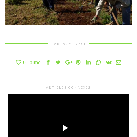
PARTAGER CECI
0
J’aime
ARTICLES CONNEXES
Lecteur
vidéo