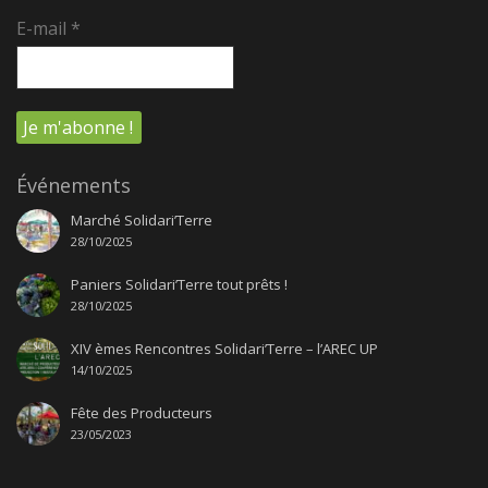
E-mail
*
Événements
Marché Solidari’Terre
28/10/2025
Paniers Solidari’Terre tout prêts !
28/10/2025
XIV èmes Rencontres Solidari’Terre – l’AREC UP
14/10/2025
Fête des Producteurs
23/05/2023