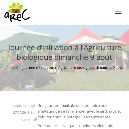
Active
Journée d’initiation à l’Agriculture
biologique dimanche 9 août
Accueil
Journée d’initiation à l’Agriculture biologique dimanche 9 août
,
Une journée familiale qui permettra aux
Stéphane Foglia
amateurs de se familiariser avec le jardinage et
,
27/07/2015
Non
débuter enfin le potager…sans attendre !
,
classé
0
Des conseils pratiques, quelques éléments