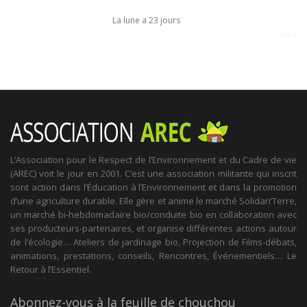
La lune a 23 jours
Joe's
L’Association pour le Respect de l’Environnement et du Cadre de vie
(AREC) voit le jour en 2001. C’est une association militante qui inscrit
sont action dans l’Éducation à l’Environnement et dans la promotion
d’une agriculture durable. Elle gère et anime le marché Solidari’Terre,
un marché bi-hebdomadaire bio/conduite bio en collaboration avec
ses producteurs-partenaires, et organise différentes actions autour
de l’écologie… Ateliers de jardinage bio, Projection de Films-débats,
animations, prestations, conseils, Rencontres, Événementiels… Le
Retour à l’Essentiel.
Abonnez-vous à la feuille de chouchou