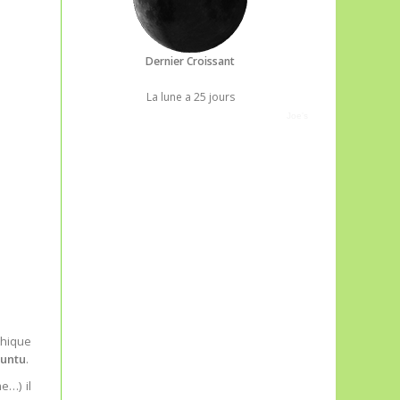
Dernier Croissant
La lune a 25 jours
Joe's
thique
untu
.
e…) il