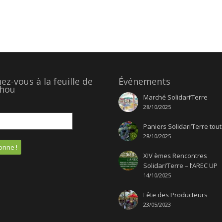
z-vous à la feuille de
Événements
hou
Marché Solidari’Terre
28/10/2025
Paniers Solidari’Terre tout
28/10/2025
XIV èmes Rencontres
Solidari’Terre – l’AREC UP
14/10/2025
Fête des Producteurs
23/05/2023