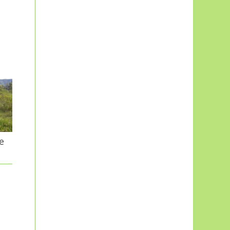
e
Fini de jeter, les
Reparalis kafés
réparent…
L’Arec dans la presse
Vous avez des objets cassés ?
Ne les jetez plus ! Vous
pouvez probablement leur
Article du quotidien du jeudi 9
donner une seconde vie...