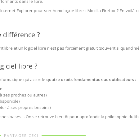
erformants dans le libre.
nternet Explorer pour son homologue libre : Mozilla Firefox ? En voilà 
e différence ?
nt libre et un logiciel libre n’est pas forcément gratuit (souvent si quand m
iciel libre ?
 informatique qui accorde
quatre droits fondamentaux aux utilisateurs
:
on
 (à ses proches ou autres)
isponible)
pter à ses propres besoins)
nnes bases… On se retrouve bientôt pour aprofondir la philosophie du libr
PARTAGER CECI