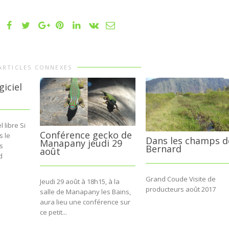
ARTICLES CONNEXES
giciel
 libre Si
Conférence gecko de
s le
Dans les champs d
Manapany jeudi 29
us
Bernard
août
d
.
Grand Coude Visite de
Jeudi 29 août à 18h15, à la
producteurs août 2017
salle de Manapany les Bains,
aura lieu une conférence sur
ce petit...