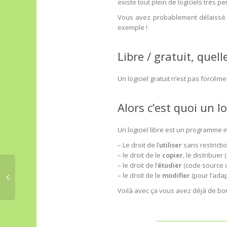
existe tout plein de logiciels très p
Vous avez probablement délaissé I
exemple !
Libre / gratuit, quell
Un logiciel gratuit n’est pas forcéme
Alors c’est quoi un log
Un logiciel libre est un programme
– Le droit de l’
utiliser
sans restricti
– le droit de le
copier
, le distribuer
– le droit de l’
étudier
(code source d
– le droit de le
modifier
(pour l’ada
Voilà avec ça vous avez déjà de bo