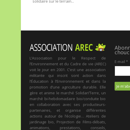
solidaire sur le terrain...
Abonne
chouc
L’Association pour le Respect de
E-mail
*
l’Environnement et du Cadre de vie (AREC)
voit le jour en 2001. C’est une association
militante qui inscrit sont action dans
l’Éducation à l’Environnement et dans la
promotion d’une agriculture durable. Elle
gère et anime le marché Solidari’Terre, un
marché bi-hebdomadaire bio/conduite bio
en collaboration avec ses producteurs-
partenaires, et organise différentes
actions autour de l’écologie… Ateliers de
jardinage bio, Projection de Films-débats,
animations, prestations, conseils,