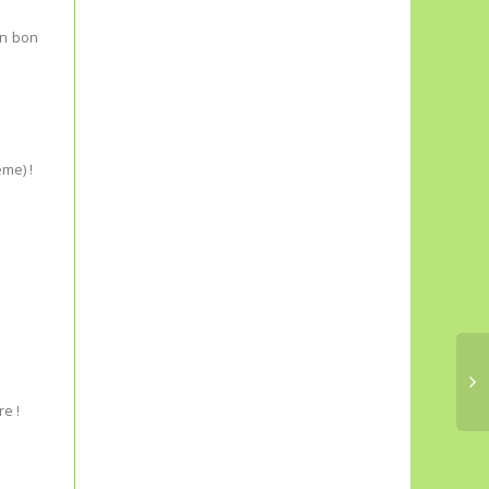
un bon
ême) !
e !