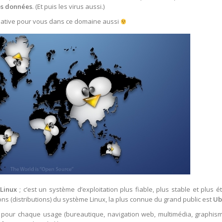
vos données
. (Et puis les virus aussi.)
rnative pour vous dans ce domaine aussi
e
Linux
; c’est un système d’exploitation plus fiable, plus stable et plus é
ions (distributions) du système Linux, la plus connue du grand public est
Ub
, pour chaque usage (bureautique, navigation web, multimédia, graphism