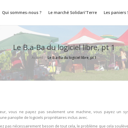
Qui sommes-nous ?
Le marché Solidari’Terre
Les paniers 
Le B.a-Ba du logiciel libre, pt 1
Accueil
Le B.a-Ba du logiciel libre, pt 1
teur, vous ne payez pas seulement une machine, vous payez un sy
 une panoplie de logiciels propriétaires inclus avec.
’ayez pas nécessairement besoin de tout cela, le problème que cela soulève,