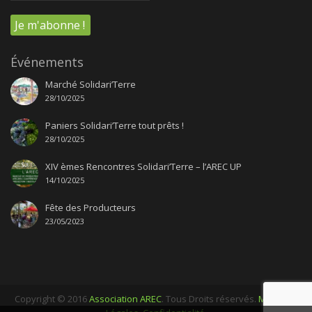
Événements
Marché Solidari’Terre
28/10/2025
Paniers Solidari’Terre tout prêts !
28/10/2025
XIV èmes Rencontres Solidari’Terre – l’AREC UP
14/10/2025
Fête des Producteurs
23/05/2023
Copyright © 2016
Association AREC
. Tous Droits réservés.
Mentions