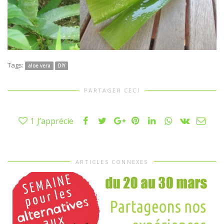
Tags:
aloe vera
DIY
PARTAGER CECI
1
J’apprécie
ARTICLES CONNEXES