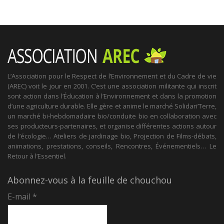
L’Association pour le Respect de l’Environnement et du Cadre de vie
(AREC) voit le jour en 2001. C’est une association militante qui inscrit
sont action dans l’Éducation à l’Environnement et dans la promotion
d’une agriculture durable. Elle gère et anime le marché Solidari’Terre,
un marché bi-hebdomadaire bio/conduite bio en collaboration avec
ses producteurs-partenaires, et organise différentes actions autour
de l’écologie… Ateliers de jardinage bio, Projection de Films-débats,
animations, prestations, conseils, Rencontres, Événementiels… Le
Retour à l’Essentiel.
Abonnez-vous à la feuille de chouchou
E-mail
*