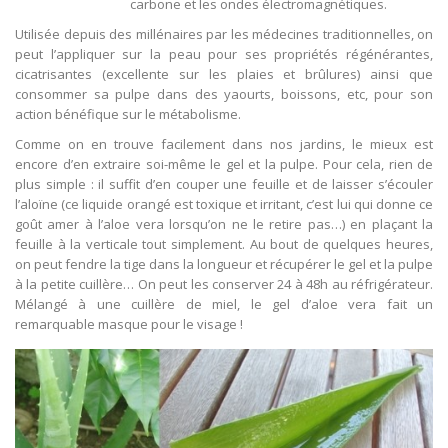
carbone et les ondes électromagnétiques.
Utilisée depuis des millénaires par les médecines traditionnelles, on
peut l’appliquer sur la peau pour ses propriétés régénérantes,
cicatrisantes (excellente sur les plaies et brûlures) ainsi que
consommer sa pulpe dans des yaourts, boissons, etc, pour son
action bénéfique sur le métabolisme.
Comme on en trouve facilement dans nos jardins, le mieux est
encore d’en extraire soi-même le gel et la pulpe. Pour cela, rien de
plus simple : il suffit d’en couper une feuille et de laisser s’écouler
l’aloïne (ce liquide orangé est toxique et irritant, c’est lui qui donne ce
goût amer à l’aloe vera lorsqu’on ne le retire pas…) en plaçant la
feuille à la verticale tout simplement. Au bout de quelques heures,
on peut fendre la tige dans la longueur et récupérer le gel et la pulpe
à la petite cuillère… On peut les conserver 24 à 48h au réfrigérateur.
Mélangé à une cuillère de miel, le gel d’aloe vera fait un
remarquable masque pour le visage !