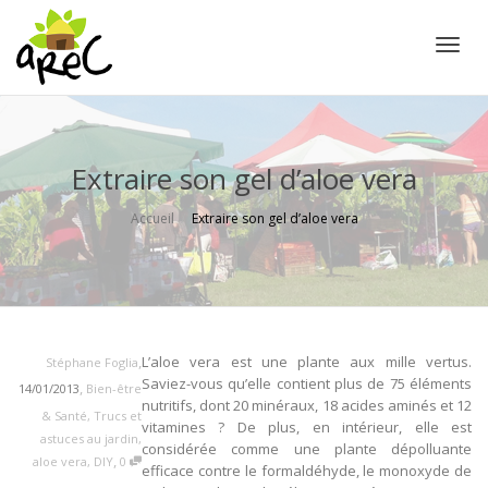
Active
Extraire son gel d’aloe vera
Accueil
Extraire son gel d’aloe vera
,
L’aloe vera est une plante aux mille vertus.
Stéphane Foglia
Saviez-vous qu’elle contient plus de 75 éléments
,
14/01/2013
Bien-être
nutritifs, dont 20 minéraux, 18 acides aminés et 12
& Santé
,
Trucs et
vitamines ? De plus, en intérieur, elle est
astuces au jardin
,
considérée comme une plante dépolluante
,
aloe vera
,
DIY
0
efficace contre le formaldéhyde, le monoxyde de