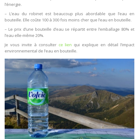
l’énergie.
– L’eau du robinet est beaucoup plus abordable que l’eau en
bouteille. Elle coûte 100 à 300 fois moins cher que l’eau en bouteille.
– Le prix d’une bouteille d’eau se répartit entre l’emballage 80% et
l’eau elle-même 20%.
Je vous invite à consulter
ce lien
qui explique en détail l’impact
environnemental de l’eau en bouteille.