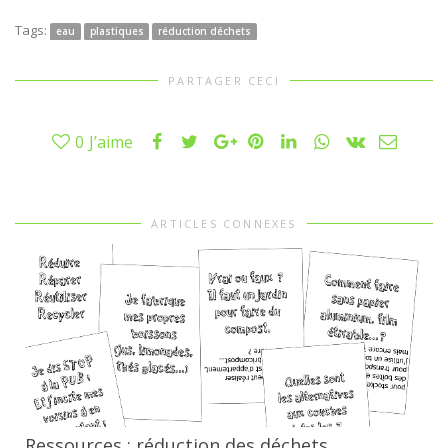
Tags:
eau
plastiques
réduction déchets
PARTAGER CECI
0
J’aime
ARTICLES CONNEXES
Ressources : réduction des déchets