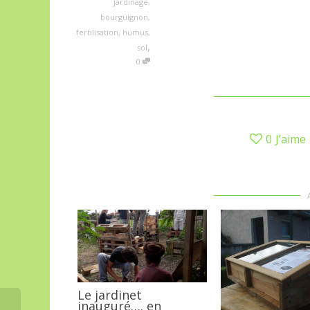
jardinage
,
bourguignon
,
fertilisation
,
humus
,
,
sol
0
0
J’aime
Le jardinet
inauguré…. en