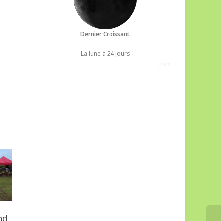
Dernier Croissant
La lune a 24 jours
Joe's
Atelier de peinture
nd
aquarelle sur papier