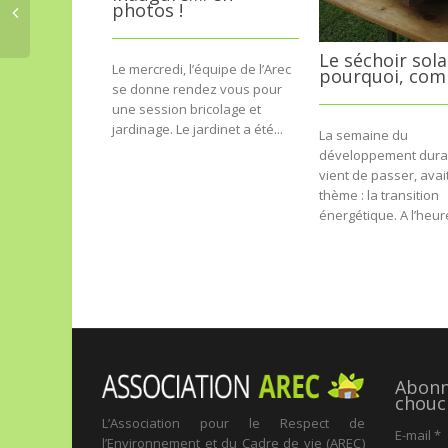
photos !
Le séchoir sola
Le mercredi, l’équipe de l’Arec
pourquoi, co
se donne rendez vous pour
une session bricolage et
jardinage. Le jardinet a été...
La semaine du
développement dura
vient de passer, avai
thème : la transition
énergétique. A l’heure
Abonne
chouc
L’Association pour le Respect de
E-mail
*
l’Environnement et du Cadre de vie (AREC)