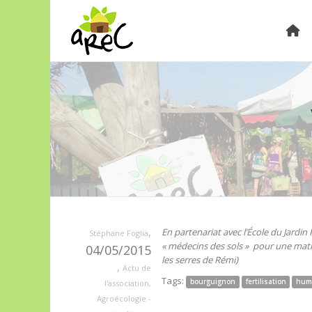
,
En partenariat avec l’École du Jardin 
Stéphane Foglia
« médecins des sols » pour une mati
04/05/2015
les serres de Rémi)
,
Actu de
Tags:
bourguignon
fertilisation
hum
l'association
,
Agroécologie -