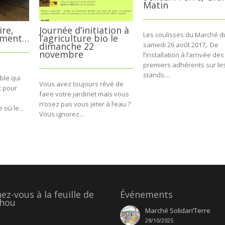
Matin
ire,
Journée d’initiation à
Les coulisses du Marché d
mment…
l’agriculture bio le
dimanche 22
samedi 26 août 2017,. De
novembre
l’installation à l’arrivée des
premiers adhérents sur le
stands....
ble qui
Vous avez toujours rêvé de
t pour
faire votre jardinet mais vous
n’osez pas vous jeter à l’eau ?
 où le...
Vous ignorez...
z-vous à la feuille de
Événements
hou
Marché Solidari’Terre
28/10/2025