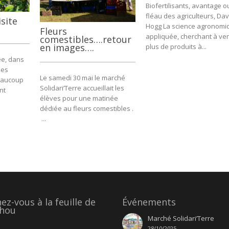
Biofertilisants, avantage o
fléau des agriculteurs, Dav
isite
Hogg La science agronomi
Fleurs
appliquée, cherchant à ve
comestibles….retour
en images….
plus de produits à...
ée, dans
les
Le samedi 30 mai le marché
eaucoup
Solidari’Terre accueillait les
nt
élèves pour une matinée
dédiée au fleurs comestibles .
...
z-vous à la feuille de
Événements
hou
Marché Solidari’Terre
28/10/2025