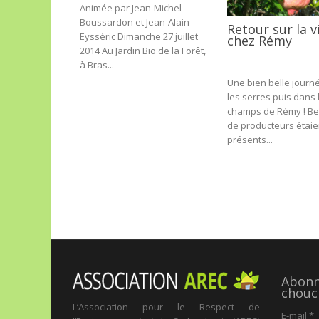
Animée par Jean-Michel
Boussardon et Jean-Alain
Retour sur la v
Eysséric Dimanche 27 juillet
chez Rémy
2014 Au Jardin Bio de la Forêt,
à Bras...
Une bien belle journ
les serres puis dans 
champs de Rémy ! B
de producteurs étaie
présents...
Abonne
chouc
L’Association pour le Respect de
E-mail
*