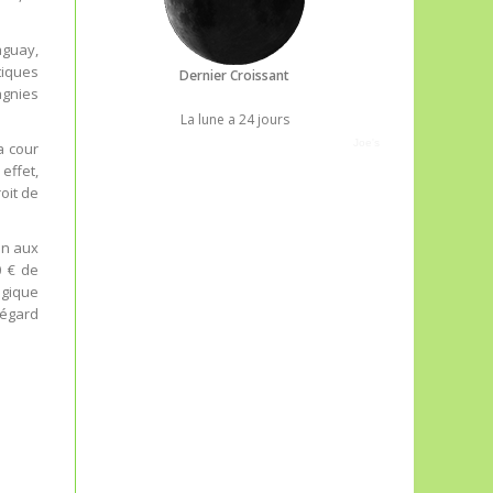
aguay,
tiques
Dernier Croissant
agnies
La lune a 24 jours
Joe's
a cour
effet,
oit de
on aux
0 € de
ogique
 égard