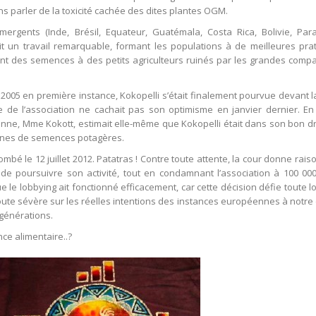
sans parler de la toxicité cachée des dites plantes OGM.
ergents (Inde, Brésil, Equateur, Guatémala, Costa Rica, Bolivie, Par
lit un travail remarquable, formant les populations à de meilleures pra
ment des semences à des petits agriculteurs ruinés par les grandes comp
2005 en première instance, Kokopelli s’était finalement pourvue devant l
e de l’association ne cachait pas son optimisme en janvier dernier. En 
enne, Mme Kokott, estimait elle-même que Kokopelli était dans son bon dr
nnes de semences potagères.
mbé le 12 juillet 2012. Patatras ! Contre toute attente, la cour donne rais
i de poursuivre son activité, tout en condamnant l’association à 100 00
e le lobbying ait fonctionné efficacement, car cette décision défie toute l
doute sévère sur les réelles intentions des instances européennes à notre
 générations.
ce alimentaire..?