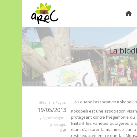
La biodi
,
…ou quand l’association Kokopelli 
Stéphane Foglia
19/05/2013
Kokopelli est une association visa
,
protégeant contre l’hégémonie du c
Agroécologie -
,
limitant les variétés potagères à
jardinage
étant d’assurer la mainmise sur l
2
reste exactement ce que fait Mons