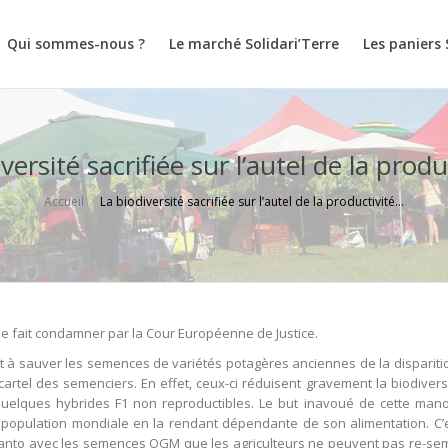
Qui sommes-nous ?
Le marché Solidari’Terre
Les paniers 
versité sacrifiée sur l’autel de la prod
Accueil
La biodiversité sacrifiée sur l’autel de la productivité…
se fait condamner par la Cour Européenne de Justice.
nt à sauver les semences de variétés potagères anciennes de la disparitio
artel des semenciers. En effet, ceux-ci réduisent gravement la biodivers
 quelques hybrides F1 non reproductibles. Le but inavoué de cette ma
a population mondiale en la rendant dépendante de son alimentation. C’
anto avec les semences OGM que les agriculteurs ne peuvent pas re-sem