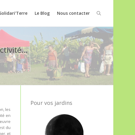
Solidari’Terre
Le Blog
Nous contacter
uctivité…
Pour vos jardins
n, les
ité en
nœuvre
est du
er, et