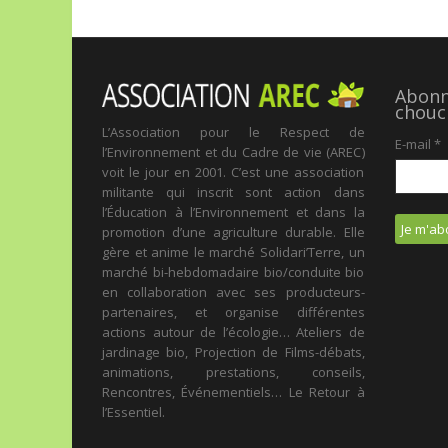
Abonne
chouc
L’Association pour le Respect de
E-mail
*
l’Environnement et du Cadre de vie (AREC)
voit le jour en 2001. C’est une association
militante qui inscrit sont action dans
l’Éducation à l’Environnement et dans la
promotion d’une agriculture durable. Elle
gère et anime le marché Solidari’Terre, un
marché bi-hebdomadaire bio/conduite bio
en collaboration avec ses producteurs-
partenaires, et organise différentes
actions autour de l’écologie… Ateliers de
jardinage bio, Projection de Films-débats,
animations, prestations, conseils,
Rencontres, Événementiels… Le Retour à
l’Essentiel.