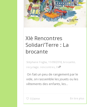
XIè Rencontres
Solidari’Terre : La
brocante
,
,
Stéphane Foglia
11/09/2018
brocante
,
,
recyclage
,
rencontres
0
On fait un peu de rangement par le
vide, on rassemble les jouets ou les
vêtements des enfants, les...
En lire plus
0
J’aime