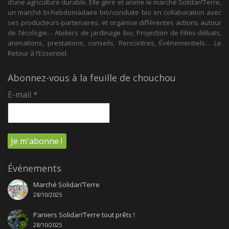
d’une agriculture durable. Elle gère et anime le marché Solidari’Terre,
un marché bi-hebdomadaire bio/conduite bio en collaboration avec
ses producteurs-partenaires, et organise différentes actions autour
de l’écologie… Ateliers de jardinage bio, Projection de Films-débats,
animations, prestations, conseils, Rencontres, Événementiels… Le
Retour à l’Essentiel.
Abonnez-vous à la feuille de chouchou
E-mail
*
Événements
Marché Solidari’Terre
28/10/2025
Paniers Solidari’Terre tout prêts !
28/10/2025