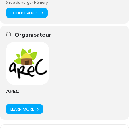
5 rue du verger Hémery
Merci à Florent pour l’affiche !
OTHER EVENTS
Organisateur
AREC
LEARN MORE