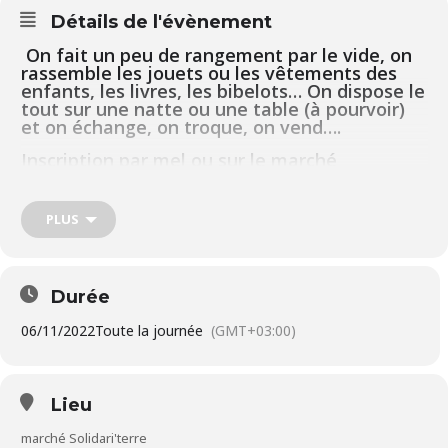
Détails de l'évènement
On fait un peu de rangement par le vide, on
rassemble les jouets ou les vêtements des
enfants, les livres, les bibelots… On dispose le
tout sur une natte ou une table (à pourvoir)
et on échange, on troque, on vend….
Inscription par mel ou sur le marché
Solidari’Terre le samedi matin
La brocante est réservée aux adhérents de
PLUS
l’association, pas aux professionnels !
10€ le stand de 3m linéaire.
Durée
06/11/2022
Toute la journée
(GMT+03:00)
Lieu
marché Solidari'terre